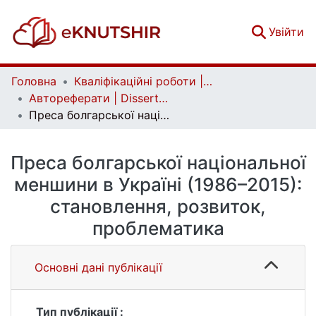
(c
Увійти
Головна
Кваліфікаційні роботи | Qualifying works
Автореферати | Dissertation abstract
Преса болгарської національної меншини в Україні (1986–2015): становлення, розвиток, проблематика
Преса болгарської національної
меншини в Україні (1986–2015):
становлення, розвиток,
проблематика
Основні дані публікації
Тип публікації :