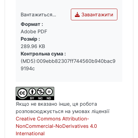
періодики болгарської меншини
розглянуто тенденції розвитку етнічної
Завантажити
Вантажиться...
преси в Україні.
Формат :
Вантажиться...
Adobe PDF
Ключові слова: преса болгарської
Розмір :
меншини, формування національної
289.96 KB
свідомості, редакційна політика, контент,
Контрольна сума :
проблемно-тематичні аспекти,
(MD5):009ebb82307ff744560b940bac9
функціонування ЗМІ, історія журналістики.
9194c
Якщо не вказано інше, ця робота
розповсюджується на умовах ліцензії
Creative Commons Attribution-
NonCommercial-NoDerivatives 4.0
International