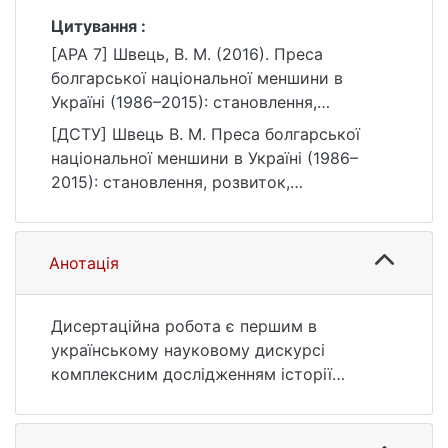
Цитування :
[APA 7] Швець, В. М. (2016). Преса
болгарської національної меншини в
Україні (1986–2015): становлення,
розвиток, проблематика [Автореф. дис.
[ДСТУ] Швець В. М. Преса болгарської
канд. наук із соц. комунікацій, Київський
національної меншини в Україні (1986–
національний університет імені Тараса
2015): становлення, розвиток,
Шевченка]. eKNUTSHIR.
проблематика : автореф. дис. … канд. наук
https://ir.library.knu.ua/handle/123456789/17
із соц. комунікацій : 06 Журналістика. Київ,
06
2016. 22 с. URL:
Анотація
https://ir.library.knu.ua/handle/123456789/17
06 (дата звернення: 25.07.2026).
Дисертаційна робота є першим в
українському науковому дискурсі
комплексним дослідженням історії
виникнення й розвитку друкованих видань
болгарської національної меншини в
незалежній Україні. У науковий обіг