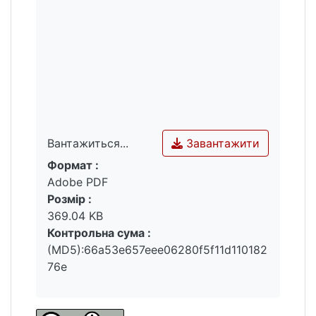
Завантажити
Вантажиться...
Формат :
Вантажиться...
Adobe PDF
Розмір :
369.04 KB
Контрольна сума :
(MD5):66a53e657eee06280f5f11d110182
76e