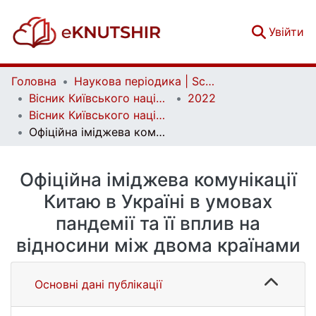
(c
Увійти
Головна
Наукова періодика | Scientific periodicals
Вісник Київського національного університету імені Тараса Шевченка. Міжнародні відносини | Bulletin of the Taras Shevchenko National University of Kyiv. International Relations
2022
Вісник Київського національного університету імені Тараса Шевченка. Міжнародні відносини. Вип. 1 (55)
Офіційна іміджева комунікації Китаю в Україні в умовах пандемії та її вплив на відносини між двома країнами
Офіційна іміджева комунікації
Китаю в Україні в умовах
пандемії та її вплив на
відносини між двома країнами
Основні дані публікації