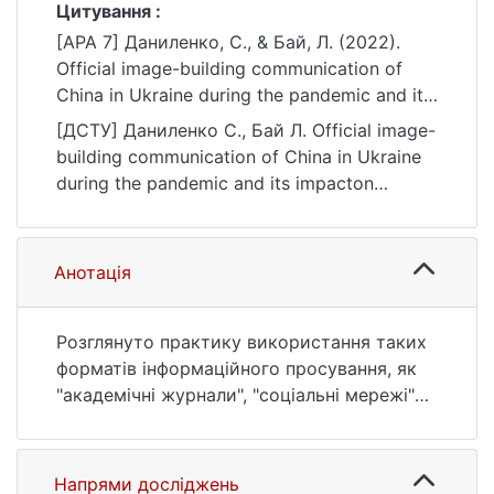
Цитування :
[APA 7] Даниленко, С., & Бай, Л. (2022).
Official image-building communication of
China in Ukraine during the pandemic and its
impacton relations between the two
[ДСТУ] Даниленко С., Бай Л. Official image-
countries. Вісник: Міжнародні відносини,
building communication of China in Ukraine
(1(55)), 4–8. https://doi.org/10.17721/1728-
during the pandemic and its impacton
2292.2022/1-55/4-8
relations between the two countries. Вісник:
Міжнародні відносини. 2022. no. 1(55). P. 4
—8. DOI: 10.17721/1728-2292.2022/1-55/4-8
Анотація
(date of access: 25.07.2026).
Розглянуто практику використання таких
форматів інформаційного просування, як
"академічні журнали", "соціальні мережі"
та "традиційні ЗМК" для підтримки
офіційного іміджу Китаю, зокрема в
українському інформаційному просторі під
Напрями досліджень