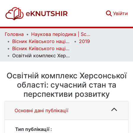
(c
Увійти
Головна
Наукова періодика | Scientific periodicals
Вісник Київського національного університету імені Тараса Шевченка. Географія | Bulletin of Taras Shevchenko National University of Kyiv. Geography
2019
Вісник Київського національного університету імені Тараса Шевченка. Географія. Випуск 1 (74)
Освітній комплекс Херсонської області: сучасний стан та перспективи розвитку
Освітній комплекс Херсонської
області: сучасний стан та
перспективи розвитку
Основні дані публікації
Тип публікації :