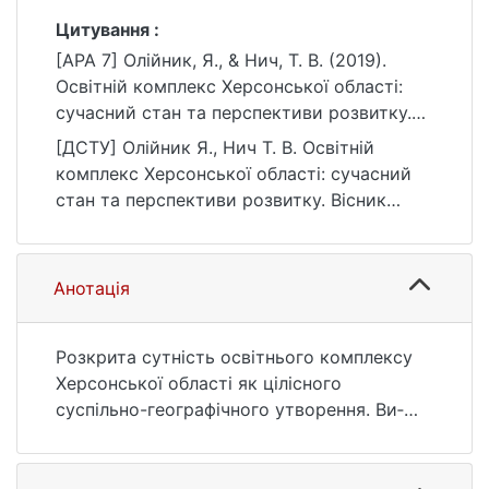
Цитування :
[APA 7] Олійник, Я., & Нич, Т. В. (2019).
Освітній комплекс Херсонської області:
сучасний стан та перспективи розвитку.
Вісник Київського національного
[ДСТУ] Олійник Я., Нич Т. В. Освітній
університету імені Тараса Шевченка, серія
комплекс Херсонської області: сучасний
Географія, (1(74)), 23–29.
стан та перспективи розвитку. Вісник
https://doi.org/10.17721/1728-2721.2019.74.5
Київського національного університету
імені Тараса Шевченка, серія Географія.
2019. № 1(74). С. 23—29. DOI:
Анотація
10.17721/1728-2721.2019.74.5 (дата
звернення: 25.07.2026).
Розкрита сутність освітнього комплексу
Херсонської області як цілісного
суспільно-географічного утворення. Ви­
світлено значення, роль і місце освітнього
комплексу в економічному і соціальному
розвитку території. Виявлено най­