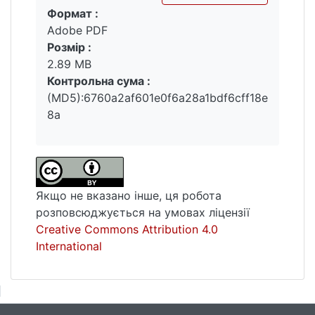
трансформаційні процеси в розвитку
Формат :
Вантажиться...
освітнього комплексу області.
Adobe PDF
Охарактеризовано основні проблеми й об­
Розмір :
ґрунтовано перспективні напрями
2.89 MB
подальшого розвитку освітнього
Контрольна сума :
комплексу.
(MD5):6760a2af601e0f6a28a1bdf6cff18e
8a
Якщо не вказано інше, ця робота
розповсюджується на умовах ліцензії
Creative Commons Attribution 4.0
International