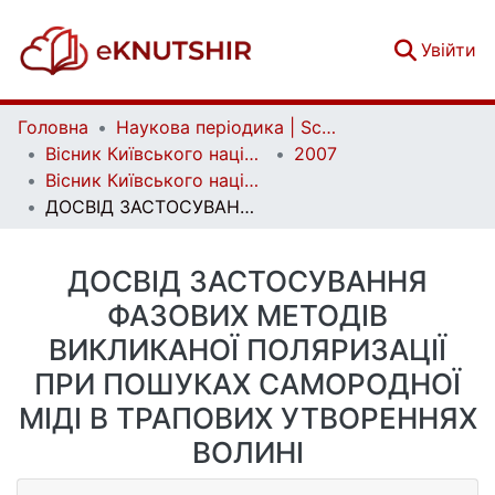
(c
Увійти
Головна
Наукова періодика | Scientific periodicals
Вісник Київського національного університету імені Тараса Шевченка. Геологія | Visnyk of Taras Shevchenko National University of Kyiv. Geology
2007
Вісник Київського національного університету імені Тараса Шевченка. Геологія. Вип. 41-42
ДОСВІД ЗАСТОСУВАННЯ ФАЗОВИХ МЕТОДІВ ВИКЛИКАНОЇ ПОЛЯРИЗАЦІЇ ПРИ ПОШУКАХ САМОРОДНОЇ МІДІ В ТРАПОВИХ УТВОРЕННЯХ ВОЛИНІ
ДОСВІД ЗАСТОСУВАННЯ
ФАЗОВИХ МЕТОДІВ
ВИКЛИКАНОЇ ПОЛЯРИЗАЦІЇ
ПРИ ПОШУКАХ САМОРОДНОЇ
МІДІ В ТРАПОВИХ УТВОРЕННЯХ
ВОЛИНІ