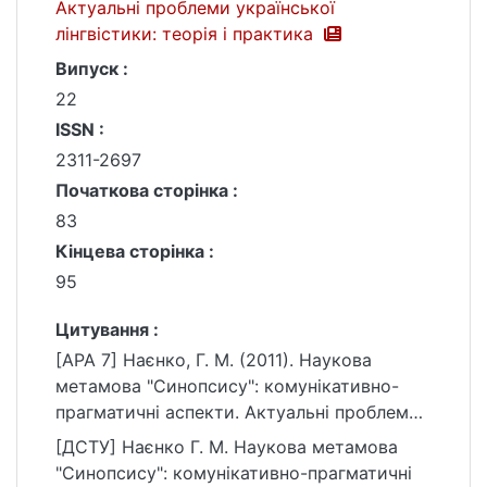
Актуальні проблеми української
лінгвістики: теорія і практика
Випуск :
22
ISSN :
2311-2697
Початкова сторінка :
83
Кінцева сторінка :
95
Цитування :
[APA 7] Наєнко, Г. М. (2011). Наукова
метамова "Синопсису": комунікативно-
прагматичні аспекти. Актуальні проблеми
української лінгвістики: теорія і практика,
[ДСТУ] Наєнко Г. М. Наукова метамова
(22), 83–95.
"Синопсису": комунікативно-прагматичні