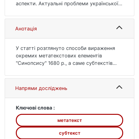
https://ir.library.knu.ua/handle/15071834/1017
аспекти. Актуальні проблеми української
9
лінгвістики: теорія і практика. 2011. № 22.
С. 83—95. URL:
https://ir.library.knu.ua/handle/15071834/1017
Анотація
9 (дата звернення: 25.07.2026).
У статті розглянуто способи вираження
окремих метатекстових елементів
"Синопсису" 1680 р., а саме субтекстів
методологічного, адресації, оцінки,
маркерів інтертекстуальності.
Реконструкція комунікативної стратегії
Напрями досліджень
дозволяє запропонувати інтерпретацію
тексту як науково-інформативного.
Ключові слова :
метатекст
субтекст