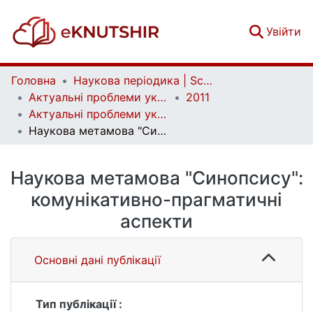
(c
Увійти
Головна
Наукова періодика | Scientific periodicals
Актуальні проблеми української лінгвістики: теорія і практика | Current issues of Ukrainian linguistics: theory and practice
2011
Актуальні проблеми української лінгвістики: теорія і практика. Вип. 22
Наукова метамова "Синопсису": комунікативно-прагматичні аспекти
Наукова метамова "Синопсису":
комунікативно-прагматичні
аспекти
Основні дані публікації
Тип публікації :