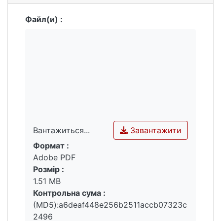
Файл(и) :
Завантажити
Вантажиться...
Формат :
Вантажиться...
Adobe PDF
Розмір :
1.51 MB
Контрольна сума :
(MD5):a6deaf448e256b2511accb07323c
2496