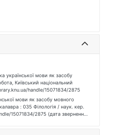
ика української мови як засобу
обота, Київський національний
ibrary.knu.ua/handle/15071834/2875
нської мови як засобу мовного
алавра : 035 Філологія / наук. кер.
/handle/15071834/2875 (дата звернення: