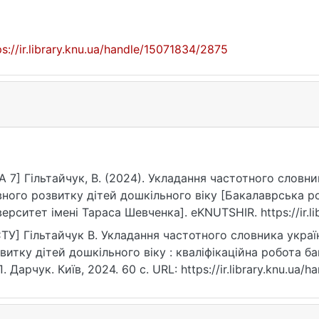
ps://ir.library.knu.ua/handle/15071834/2875
A 7] Гільтайчук, В. (2024). Укладання частотного словн
ного розвитку дітей дошкільного віку [Бакалаврська р
верситет імені Тараса Шевченка]. eKNUTSHIR. https://ir.l
ТУ] Гільтайчук В. Укладання частотного словника украї
витку дітей дошкільного віку : кваліфікаційна робота бак
П. Дарчук. Київ, 2024. 60 с. URL: https://ir.library.knu.ua
07.2026).