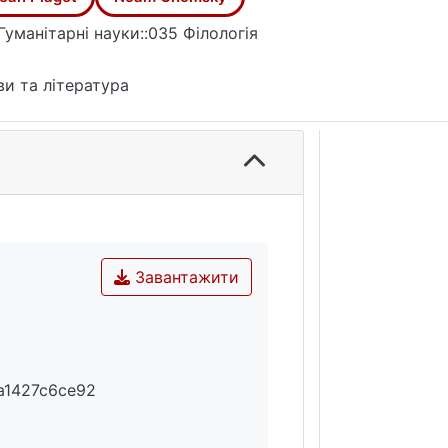
лексиці.
Гуманітарні науки::035 Філологія
и та література
Завантажити
a1427c6ce92