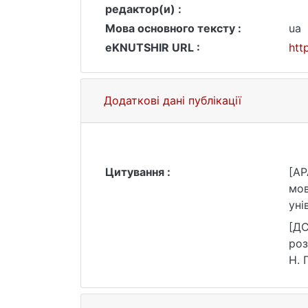
редактор(и) :
Мова основного тексту :
ua
eKNUTSHIR URL :
htt
Додаткові дані публікації
Цитування :
[AP
мов
уні
[ДС
роз
Н. 
25.