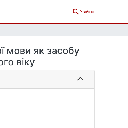
(current)
Увійти
ї мови як засобу
го віку