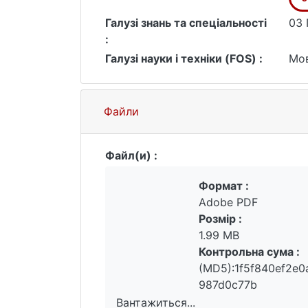
наголошуючи на культурно значущій 
Галузі знань та спеціальності
03 
:
Галузі науки і техніки (FOS) :
Мов
Файли
Файл(и) :
Формат :
Adobe PDF
Розмір :
1.99 MB
Контрольна сума :
(MD5):1f5f840ef2e0
987d0c77b
Вантажиться...