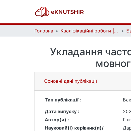
Головна
Кваліфікаційні роботи | Qualifying works
Укладання часто
мовног
Основні дані публікації
Тип публікації :
Бак
Дата випуску :
20
Автор(и) :
Гіл
Науковий(і) керівник(и)/
Дар