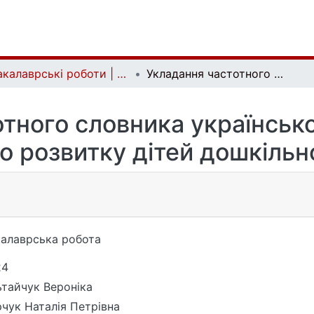
Бакалаврські роботи | Bachelor theses
Укладання частотного словника української мови як засобу мовного розвитку дітей дошкільного віку
тного словника українсько
о розвитку дітей дошкільно
алаврська робота
24
ьтайчук Вероніка
чук Наталія Петрівна