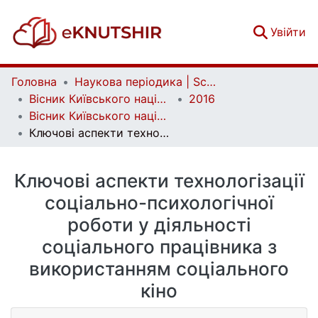
(c
Увійти
Головна
Наукова періодика | Scientific periodicals
Вісник Київського національного університету імені Тараса Шевченка. Психологія | Bulletin of Taras Shevchenko National University of Kyiv. Psychology
2016
Вісник Київського національного університету імені Тараса Шевченка. Психологія. Вип. 1 (5)
Ключові аспекти технологізації соціально-психологічної роботи у діяльності соціального працівника з використанням соціального кіно
Ключові аспекти технологізації
соціально-психологічної
роботи у діяльності
соціального працівника з
використанням соціального
кіно