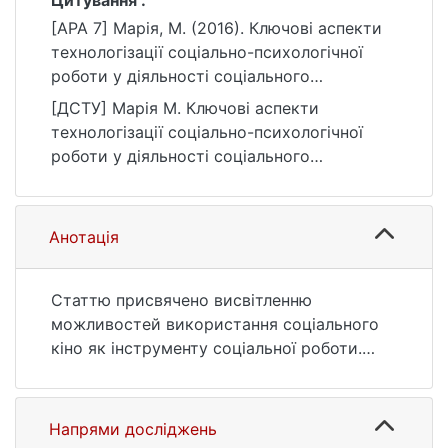
Цитування :
[APA 7] Марія, М. (2016). Ключові аспекти
технологізації соціально-психологічної
роботи у діяльності соціального
працівника з використанням соціального
[ДСТУ] Марія М. Ключові аспекти
кіно. Вісник Київського національного
технологізації соціально-психологічної
університету імені Тараса Шевченка.
роботи у діяльності соціального
Психологія, 1(5), 53–57.
працівника з використанням соціального
https://ir.library.knu.ua/handle/15071834/1804
кіно. Вісник Київського національного
2
університету імені Тараса Шевченка.
Анотація
Психологія. 2016. Т. 1, № 5. С. 53—57. URL:
https://ir.library.knu.ua/handle/15071834/1804
2 (дата звернення: 25.07.2026).
Статтю присвячено висвітленню
можливостей використання соціального
кіно як інструменту соціальної роботи.
Виділено основні клієнтські групи,
проблеми яких висвітлені у соціальному
кіно. Виокремлено цільову аудиторію для
Напрями досліджень
соціально-психологічної роботи з