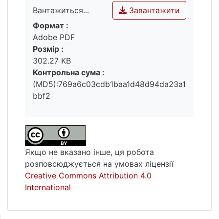
Завантажити
Вантажиться...
Формат :
Вантажиться...
Adobe PDF
Розмір :
302.27 KB
Контрольна сума :
(MD5):769a6c03cdb1baa1d48d94da23a1
bbf2
Якщо не вказано інше, ця робота
розповсюджується на умовах ліцензії
Creative Commons Attribution 4.0
International