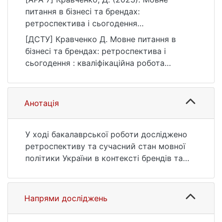
питання в бізнесі та брендах:
ретроспектива і сьогодення
[Бакалаврська робота, Київський
[ДСТУ] Кравченко Д. Мовне питання в
національний університет імені Тараса
бізнесі та брендах: ретроспектива і
Шевченка]. eKNUTSHIR.
сьогодення : кваліфікаційна робота
https://ir.library.knu.ua/handle/123456789/53
бакалавра : 03 Гуманітарні науки. Київ,
52
2023. 73 с. URL:
https://ir.library.knu.ua/handle/123456789/53
Анотація
52 (дата звернення: 25.07.2026).
У ході бакалаврської роботи досліджено
ретроспективу та сучасний стан мовної
політики України в контексті брендів та
бізнесу.
Об’єкт дослідження — мовна політика на
території Україні.
Напрями досліджень
Предмет — мова та мовні настрої жителів
України, українського бізнесу та брендів.