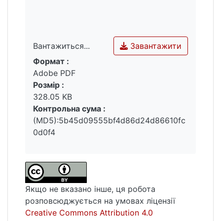
Завантажити
Вантажиться...
Формат :
Вантажиться...
Adobe PDF
Розмір :
328.05 KB
Контрольна сума :
(MD5):5b45d09555bf4d86d24d86610fc
0d0f4
Якщо не вказано інше, ця робота
розповсюджується на умовах ліцензії
Creative Commons Attribution 4.0