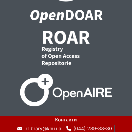
Контакти
ir.library@knu.ua
(044) 239-33-30