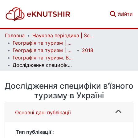
(c
Увійти
Головна
Наукова періодика | Scientific periodicals
Географія та туризм | Geography and tourism
Географія та туризм | Geography and tourism
2018
Географія та туризм. Випуск 44
Дослідження специфіки в’їзного туризму в Україні
Дослідження специфіки в’їзного
туризму в Україні
Основні дані публікації
Тип публікації :