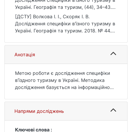
Дослідження специфіки в’їзного туризму в
Україні. Географія та туризм, (44), 34–43.
https://doi.org/10.17721/2308-
[ДСТУ] Волкова І. І., Скоряк І. В.
135X.2019.44.34-43
Дослідження специфіки в’їзного туризму в
Україні. Географія та туризм. 2018. № 44.
С. 34—43. DOI: 10.17721/2308-
135X.2019.44.34-43 (дата звернення:
25.07.2026).
Анотація
Метою роботи є дослідження специфіки
в’їздного туризму в Україні. Методика
дослідження базується на інформаційному
матеріалі, представленому у державних
установах (Державна служба статистики
України, Київська обласна державна
Напрями досліджень
адміністрація та інш.). У процесі
дослідження використовувалися
статистичний, аналітичний,порівняльний
Ключові слова :