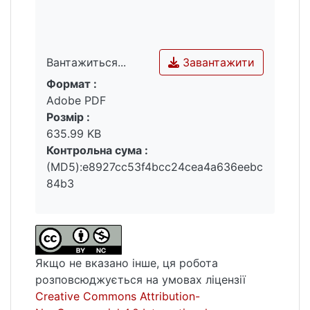
рівні.
Завантажити
Вантажиться...
Формат :
Вантажиться...
Adobe PDF
Розмір :
635.99 KB
Контрольна сума :
(MD5):e8927cc53f4bcc24cea4a636eebc
84b3
Якщо не вказано інше, ця робота
розповсюджується на умовах ліцензії
Creative Commons Attribution-