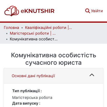
(c
Увійти
Головна
Кваліфікаційні роботи | Qualifying works
Магістерські роботи | Master's theses
Комунікативна особистість сучасного юриста
Комунікативна особистість
сучасного юриста
Основні дані публікації
Тип публікації :
Магістерська робота
Дата випуску :