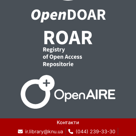
Контакти
ir.library@knu.ua
(044) 239-33-30