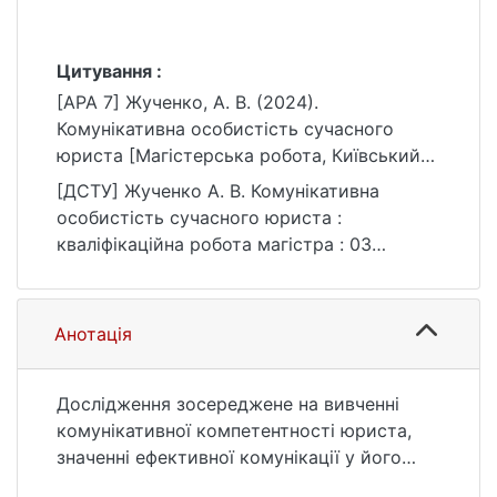
Цитування :
[APA 7] Жученко, А. В. (2024).
Комунікативна особистість сучасного
юриста [Магістерська робота, Київський
національний університет імені Тараса
[ДСТУ] Жученко А. В. Комунікативна
Шевченка]. eKNUTSHIR.
особистість сучасного юриста :
https://ir.library.knu.ua/handle/15071834/283
кваліфікаційна робота магістра : 03
4
Гуманітарні науки / наук. кер. О. І. Луценко.
Київ, 2024. 84 с. URL:
https://ir.library.knu.ua/handle/15071834/283
Анотація
4 (дата звернення: 25.07.2026).
Дослідження зосереджене на вивченні
комунікативної компетентності юриста,
значенні ефективної комунікації у його
професійній діяльності, включаючи