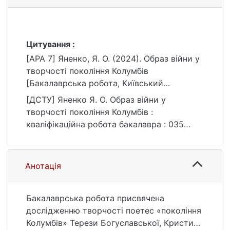
Цитування :
[APA 7] Яненко, Я. О. (2024). Образ війни у
творчості покоління Колумбів
[Бакалаврська робота, Київський
національний університет імені Тараса
[ДСТУ] Яненко Я. О. Образ війни у
Шевченка]. eKNUTSHIR.
творчості покоління Колумбів :
https://ir.library.knu.ua/handle/15071834/3119
кваліфікаційна робота бакалавра : 035
Філологія / наук. кер. М. В. Брацка. Київ,
2024. 57 с. URL:
https://ir.library.knu.ua/handle/15071834/3119
Анотація
(дата звернення: 25.07.2026).
Бакалаврська робота присвячена
дослідженню творчості поетес «покоління
Колумбів» Терези Богуславської, Кристини