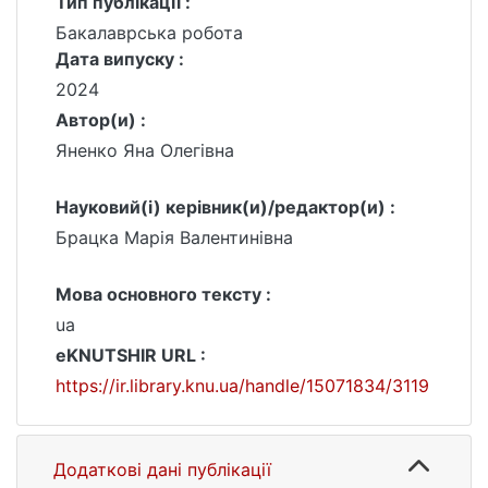
Тип публікації :
Бакалаврська робота
Дата випуску :
2024
Автор(и) :
Яненко Яна Олегівна
Науковий(і) керівник(и)/редактор(и) :
Брацка Марія Валентинівна
Мова основного тексту :
ua
eKNUTSHIR URL :
https://ir.library.knu.ua/handle/15071834/3119
Додаткові дані публікації