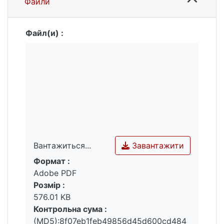
Файли
Файл(и) :
Завантажити
Вантажиться...
Формат :
Вантажиться...
Adobe PDF
Розмір :
576.01 KB
Контрольна сума :
(MD5):8f07eb1feb49856d45d600cd484