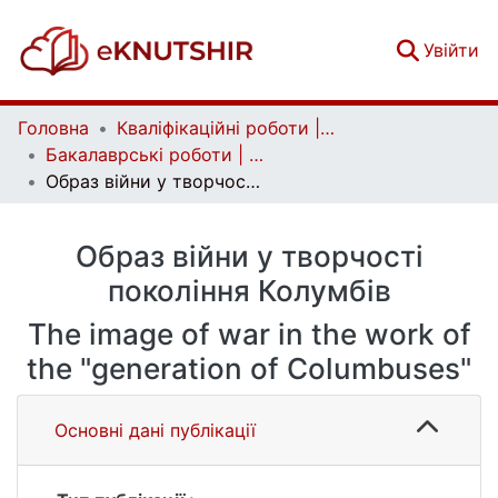
(c
Увійти
Головна
Кваліфікаційні роботи | Qualifying works
Бакалаврські роботи | Bachelor theses
Образ війни у творчості покоління Колумбів
Образ війни у творчості
покоління Колумбів
The image of war in the work of
the "generation of Columbuses"
Основні дані публікації