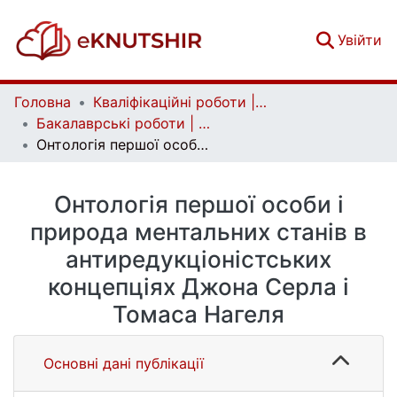
(c
Увійти
Головна
Кваліфікаційні роботи | Qualifying works
Бакалаврські роботи | Bachelor theses
Онтологія першої особи і природа ментальних станів в антиредукціоністських концепціях Джона Серла і Томаса Нагеля
Онтологія першої особи і
природа ментальних станів в
антиредукціоністських
концепціях Джона Серла і
Томаса Нагеля
Основні дані публікації