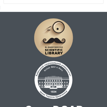
станів; а також перехресних до дискурсу
сфер когнітивістики, нейронаук тощо,
включно з аспектом штучного інтелекту.