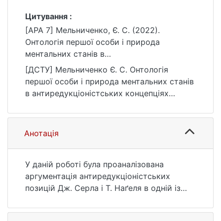
Цитування :
[APA 7] Мельниченко, Є. С. (2022).
Онтологія першої особи і природа
ментальних станів в
антиредукціоністських концепціях Джона
[ДСТУ] Мельниченко Є. С. Онтологія
Серла і Томаса Нагеля [Бакалаврська
першої особи і природа ментальних станів
робота, Київський національний
в антиредукціоністських концепціях
університет імені Тараса Шевченка].
Джона Серла і Томаса Нагеля :
eKNUTSHIR.
кваліфікаційна робота бакалавра : 03
https://ir.library.knu.ua/handle/123456789/24
Гуманітарні науки. Київ, 2022. 49 с. URL:
Анотація
40
https://ir.library.knu.ua/handle/123456789/24
40 (дата звернення: 25.07.2026).
У даній роботі була проаналізована
аргументація антиредукціоністських
позицій Дж. Серла і Т. Наґеля в одній із
найдискусійніших філософських тем, яка
стосується явища свідомості та природи