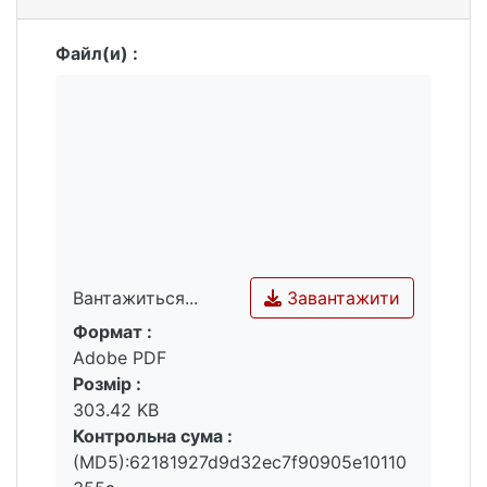
Файл(и) :
Завантажити
Вантажиться...
Формат :
Вантажиться...
Adobe PDF
Розмір :
303.42 KB
Контрольна сума :
(MD5):62181927d9d32ec7f90905e10110