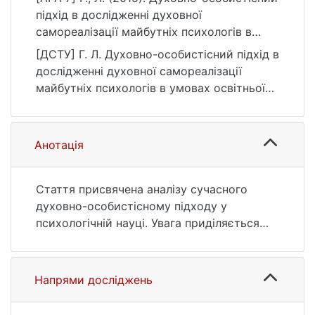
підхід в дослідженні духовної
самореалізації майбутніх психологів в
умовах освітньої соціалізації. Вісник
[ДСТУ] Г. Л. Духовно-особистісний підхід в
Київського національного університету
дослідженні духовної самореалізації
імені Тараса Шевченка. Психологія, 1(3),
майбутніх психологів в умовах освітньої
71–74.
соціалізації. Вісник Київського
https://ir.library.knu.ua/handle/15071834/1810
національного університету імені Тараса
6
Шевченка. Психологія. 2015. Т. 1, № 3. С. 71
Анотація
—74. URL:
https://ir.library.knu.ua/handle/15071834/1810
6 (дата звернення: 25.07.2026).
Стаття присвячена аналізу сучасного
духовно-особистісному підходу у
психологічній науці. Увага приділяється
розкриттю даного підходу у психології
духовності та з подальшим його
застосуванням у дослідженні проблеми
Напрями досліджень
духовної самореалізації майбутніх
психологів в умовах освітньої соціалізації.