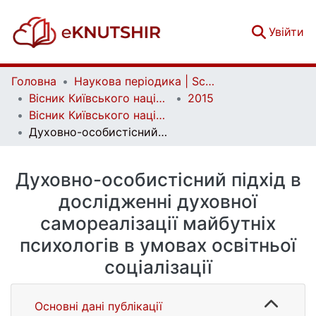
(c
Увійти
Головна
Наукова періодика | Scientific periodicals
Вісник Київського національного університету імені Тараса Шевченка. Психологія | Bulletin of Taras Shevchenko National University of Kyiv. Psychology
2015
Вісник Київського національного університету імені Тараса Шевченка. Психологія. Вип. 1 (3)
Духовно-особистісний підхід в дослідженні духовної самореалізації майбутніх психологів в умовах освітньої соціалізації
Духовно-особистісний підхід в
дослідженні духовної
самореалізації майбутніх
психологів в умовах освітньої
соціалізації
Основні дані публікації