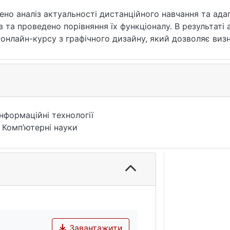
 та проведено порівняння їх функціоналу. В результаті 
онлайн-курсу з графічного дизайну, який дозволяє визн
еного модулю в його доступності всім користувачам м
 в графічному дизайні. Адаптивність тестування перед
 теми, які йому необхідні, тобто де він набрав недост
вність навчання.
Інформаційні технології
 Комп’ютерні науки
Завантажити