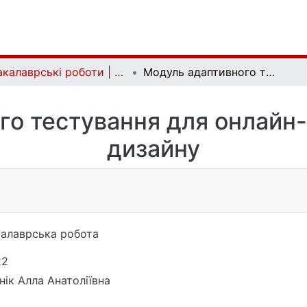
Бакалаврські роботи | Bachelor theses
Модуль адаптивного тестування для онлайн-курсу з графічного дизайну
о тестування для онлайн-
дизайну
алаврська робота
22
нік Aлла Анатоліївна