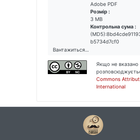
Adobe PDF
Розмір :
3 MB
Контрольна сума :
(MD5):8bd4cde9119
b5734d7cf0
Вантажиться...
Вантажиться...
Якщо не вказано 
розповсюджуєтьс
Commons Attribut
International