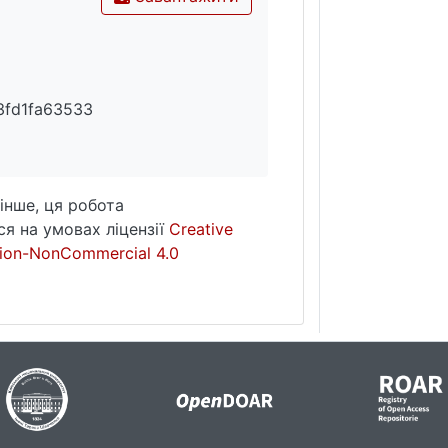
3fd1fa63533
інше, ця робота
я на умовах ліцензії
Creative
ion-NonCommercial 4.0