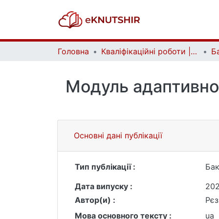
Головна
Кваліфікаційні роботи | Qualifying works
Модуль адаптивног
Основні дані публікації
Тип публікації :
Бак
Дата випуску :
20
Автор(и) :
Рєз
Мова основного тексту :
ua