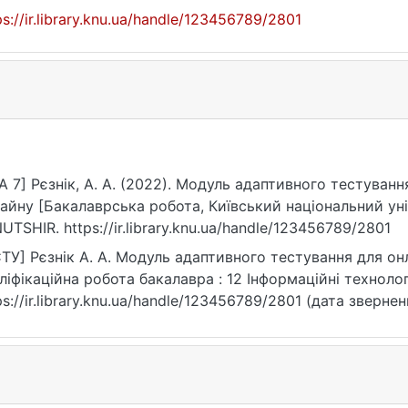
ps://ir.library.knu.ua/handle/123456789/2801
A 7] Рєзнік, A. А. (2022). Модуль адаптивного тестуван
айну [Бакалаврська робота, Київський національний уні
UTSHIR. https://ir.library.knu.ua/handle/123456789/2801
ТУ] Рєзнік A. А. Модуль адаптивного тестування для он
ліфікаційна робота бакалавра : 12 Інформаційні технології
ps://ir.library.knu.ua/handle/123456789/2801 (дата звернен