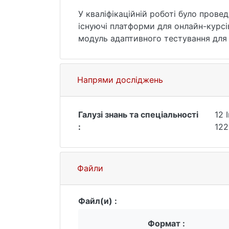
У кваліфікаційній роботі було проведено аналіз актуальності дистанційного навчання та адаптивного тестування, розглянуто
існуючі платформи для онлайн-курсів
модуль адаптивного тестування для 
кожною темою курсу. Переваги створ
навчитися чи покращити свій рівень
дозволяє користувачу пройти лише ті
Напрями досліджень
час користувача та підвищує ефекти
Галузі знань та спеціальності
12 
:
122
Файли
Файл(и) :
Формат :