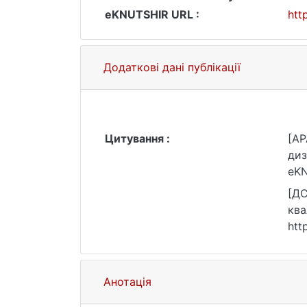
eKNUTSHIR URL :
htt
Додаткові дані публікації
Цитування :
[AP
диз
eKN
[ДС
ква
htt
Анотація