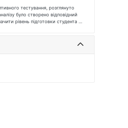
аналізу було створено відповідний
ачити рівень підготовки студента за
ережі інтернет, які вирішили
 проходженням онлайн-курсу
атню кількість балів, що економить