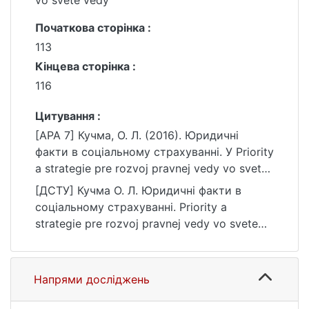
vo svete vedy
Початкова сторінка :
113
Кінцева сторінка :
116
Цитування :
[APA 7] Кучма, О. Л. (2016). Юридичні
факти в соціальному страхуванні. У Priority
a strategie pre rozvoj pravnej vedy vo svete
vedy (с. 113–116).
[ДСТУ] Кучма О. Л. Юридичні факти в
https://ir.library.knu.ua/handle/15071834/564
соціальному страхуванні. Priority a
9
strategie pre rozvoj pravnej vedy vo svete
vedy : матеріали конф. Київ, 2016. С. 113—
116. URL:
https://ir.library.knu.ua/handle/15071834/564
Напрями досліджень
9 (дата звернення: 25.07.2026).