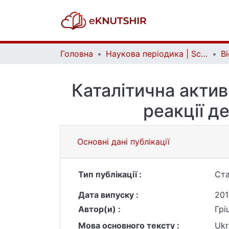
Головна
Наукова періодика | Scientific periodicals
Каталітична актив
реакції д
Основні дані публікації
Тип публікації :
Ста
Дата випуску :
201
Автор(и) :
Грі
Мова основного тексту :
Ukr