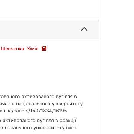
а Шевченка. Хімія
ікованого активованого вугілля в
вського національного університету
y.knu.ua/handle/15071834/16195
 активованого вугілля в реакції
національного університету імені