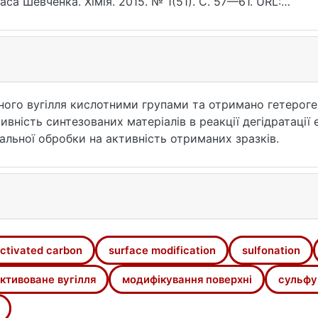
аса Шевченка. Хімія. 2015. № 1(51). С. 57—61. URL:
ps://ir.library.knu.ua/handle/15071834/16195 (дата зверненн
ого вугілля кислотними групами та отримано гетероге
ивність синтезованих матеріалів в реакції дегідратації
льної обробки на активність отриманих зразків.
ctivated carbon
surface modification
sulfonation
ктивоване вугілля
модифікування поверхні
сульфу