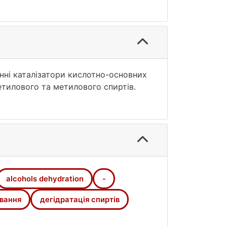
я: 25.07.2026).
нні каталізатори кислотно-основних
 етилового та метилового спиртів.
alcohols dehydration
-
вання
дегідратація спиртів