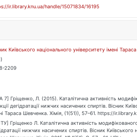
ps://ir.library.knu.ua/handle/15071834/16195
ник Київського національного університету імені Тарас
1)
8-2209
A 7] Гріщенко, Л. (2015). Каталітична активність модиф
кції дегідратації нижчих насичених спиртів. Вісник Киї
ні Тараса Шевченка. Хімія, (1(51)), 57–61. https://ir.librar
ТУ] Гріщенко Л. Каталітична активність модифікованого
ідратації нижчих насичених спиртів. Вісник Київського 