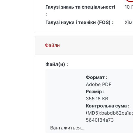
Галузі знань та спеціальності
10 
:
Галузі науки і техніки (FOS) :
Хім
Файли
Файл(и) :
Формат :
Adobe PDF
Розмір :
355.18 KB
Контрольна сума :
(MD5):babdb62ca1a
5640f84a73
Вантажиться...