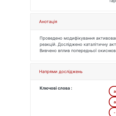
Тар
htt
Анотація
Проведено модифікування активован
реакцій. Досліджено каталітичну акт
Вивчено вплив попередньої окиснюва
Напрями досліджень
Ключові слова :
a
а
-