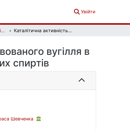
(current)
Увійти
Вісник Київського національного університету імені Тараса Шевченка. Хімія. Вип. 1(51)
Каталітична активність модифікованого активованого вугілля в реакції дегідратації нижчих насичених спиртів
вованого вугілля в
их спиртів
араса Шевченка