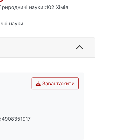
Природничі науки::102 Хімія
ічні науки
Завантажити
d4908351917