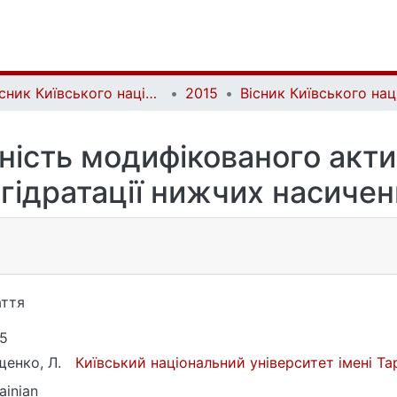
Вісник Київського національного університету імені Тараса Шевченка. Хімія | Bulletin of Taras Shevchenko National University of Kyiv. Chemistry
2015
ність модифікованого акти
егідратації нижчих насичен
ття
5
щенко, Л.
Київський національний університет імені Т
ainian