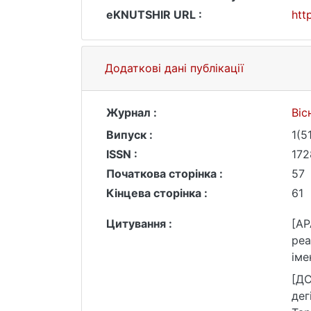
eKNUTSHIR URL :
htt
Додаткові дані публікації
Журнал :
Віс
Випуск :
1(5
ISSN :
172
Початкова сторінка :
57
Кінцева сторінка :
61
Цитування :
[AP
реа
іме
[ДС
дег