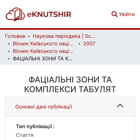
(c
Увійти
Головна
Наукова періодика | Scientific periodicals
Вісник Київського національного університету імені Тараса Шевченка. Геологія | Visnyk of Taras Shevchenko National University of Kyiv. Geology
2007
Вісник Київського національного університету імені Тараса Шевченка. Геологія. Вип. 40
ФАЦІАЛЬНІ ЗОНИ ТА КОМПЛЕКСИ ТАБУЛЯТ
ФАЦІАЛЬНІ ЗОНИ ТА
КОМПЛЕКСИ ТАБУЛЯТ
Основні дані публікації
Тип публікації :
Стаття