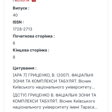
Геологія
Випуск :
40
ISSN :
1728-2713
Початкова сторінка :
6
Кінцева сторінка :
8
Цитування :
[APA 7] ГРИЦЕНКО, В. (2007). ФАЦІАЛЬНІ
ЗОНИ ТА КОМПЛЕКСИ ТАБУЛЯТ. Вісник
Київського національного університету
імені Тараса Шевченка. Геологія, (40), 6–8.
[ДСТУ] ГРИЦЕНКО В. ФАЦІАЛЬНІ ЗОНИ ТА
https://ir.library.knu.ua/handle/15071834/2131
КОМПЛЕКСИ ТАБУЛЯТ. Вісник Київського
0
національного університету імені Тараса