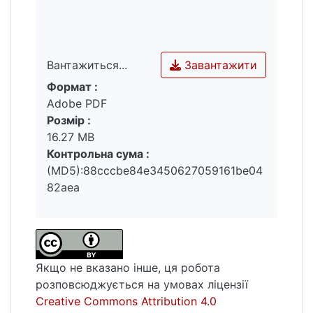
Завантажити
Вантажиться...
Формат :
Вантажиться...
Adobe PDF
Розмір :
16.27 MB
Контрольна сума :
(MD5):88cccbe84e3450627059161be04
82aea
Якщо не вказано інше, ця робота
розповсюджується на умовах ліцензії
Creative Commons Attribution 4.0