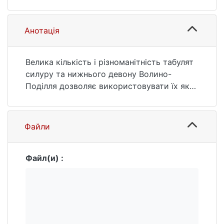
Шевченка. Геологія. 2007. № 40. С. 6—8.
URL:
https://ir.library.knu.ua/handle/15071834/2131
Анотація
0 (дата звернення: 25.07.2026).
Велика кількість і різноманітність табулят
силуру та нижнього девону Волино-
Поділля дозволяє використовувати їх як
інструмент для фаціальних досліджень.
Файли
Файл(и) :