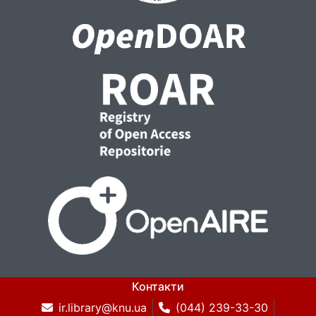
Контакти
ir.library@knu.ua
(044) 239-33-30