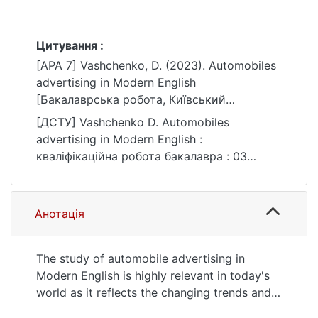
Цитування :
[APA 7] Vashchenko, D. (2023). Automobiles
advertising in Modern English
[Бакалаврська робота, Київський
національний університет імені Тараса
[ДСТУ] Vashchenko D. Automobiles
Шевченка]. eKNUTSHIR.
advertising in Modern English :
https://ir.library.knu.ua/handle/15071834/498
кваліфікаційна робота бакалавра : 03
4
Гуманітарні науки / наук. кер. А. Д. Бєлова.
Київ, 2023. 69 с. URL:
https://ir.library.knu.ua/handle/15071834/498
Анотація
4 (дата звернення: 25.07.2026).
The study of automobile advertising in
Modern English is highly relevant in today's
world as it reflects the changing trends and
technological advancements in the