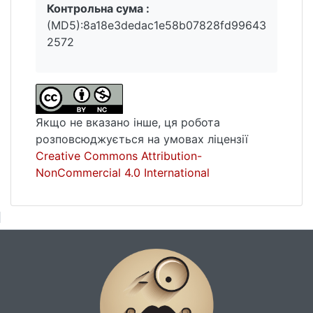
techniques and the role of language and
Контрольна сума :
cultural factors in automobile advertising.
(MD5):8a18e3dedac1e58b07828fd99643
2572
Якщо не вказано інше, ця робота
розповсюджується на умовах ліцензії
Creative Commons Attribution-
NonCommercial 4.0 International