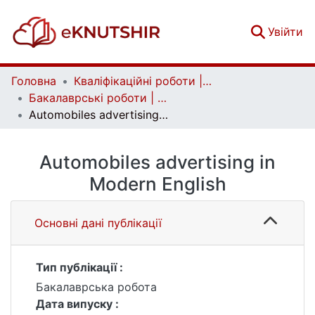
(c
Увійти
Головна
Кваліфікаційні роботи | Qualifying works
Бакалаврські роботи | Bachelor theses
Automobiles advertising in Modern English
Automobiles advertising in
Modern English
Основні дані публікації
Тип публікації :
Бакалаврська робота
Дата випуску :