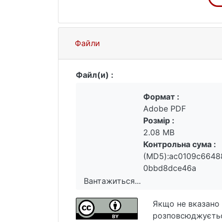
Файли
Файл(и) :
Формат :
Adobe PDF
Розмір :
2.08 MB
Контрольна сума :
(MD5):ac0109c6648
0bbd8dce46a
Вантажиться...
Вантажиться...
Якщо не вказано 
розповсюджуєтьс