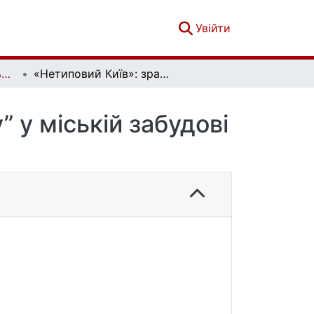
(current)
Увійти
Текст і образ: Актуальні проблеми історії мистецтва. Вип. 2(6)
«Нетиповий Київ»: зразки “північного модерну” у міській забудові початку ХХ ст.
 у міській забудові