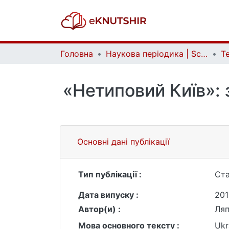
Головна
Наукова періодика | Scientific periodicals
«Нетиповий Київ»: 
Основні дані публікації
Тип публікації :
Ста
Дата випуску :
201
Автор(и) :
Ляп
Мова основного тексту :
Ukr