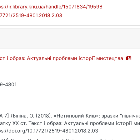
ps://ir.library.knu.ua/handle/15071834/19598
17721/2519-4801.2018.2.03
ст і образ: Актуальні проблеми історії мистецтва
9-4801
A 7] Ляпіна, О. (2018). «Нетиповий Київ»: зразки “північ
атку ХХ ст. Текст і образ: Актуальні проблеми історії ми
ps://doi.org/10.17721/2519-4801.2018.2.03