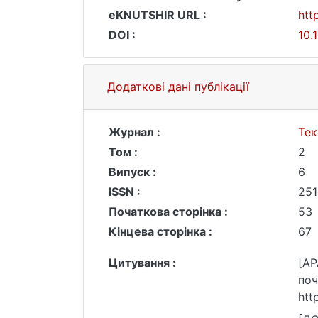
eKNUTSHIR URL :
htt
DOI :
10.
Додаткові дані публікації
Журнал :
Тек
Том :
2
Випуск :
6
ISSN :
251
Початкова сторінка :
53
Кінцева сторінка :
67
Цитування :
[AP
поч
htt