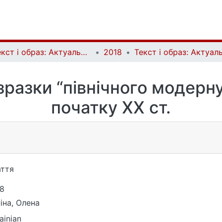
Текст і образ: Актуальні проблеми історії мистецтва | Text and Image: Essential Problems in Art History
2018
зразки “північного модерну”
початку ХХ ст.
ття
8
іна, Олена
ainian