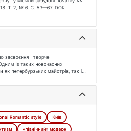
ерну” у міській забудові початку ХХ
8. Т. 2, № 6. С. 53—67. DOI:
ло засвоєння і творче
 Одним із таких новочасних
и як петербурзьких майстрів, так і
аконічним декоративним оформленням
и «національного романтизму», а
onal Romantic style
Київ
нтизм
«північний» модерн