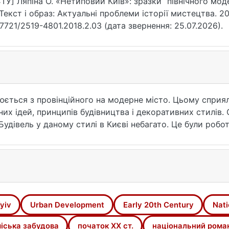
ТУ] Ляпіна О. «Нетиповий Київ»: зразки “північного мод
 Текст і образ: Актуальні проблеми історії мистецтва. 201
17721/2519-4801.2018.2.03 (дата звернення: 25.07.2026).
рюється з провінційного на модерне місто. Цьому сприя
их ідей, принципів будівництва і декоративних стилів.
Будівель у даному стилі в Києві небагато. Це були робот
. Вони вирізняються підкресленою монументальністю, л
ів. Також відмітимо не пряме наслідування архітектур
ння її окремих елементів або загальної стилістики.
yiv
Urban Development
Early 20th Century
Nati
іська забудова
початок ХХ ст.
національний рома