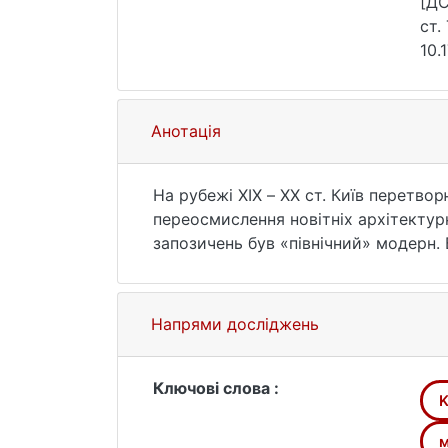
[ДС
ст.
10.
Анотація
На рубежі ХІХ – ХХ ст. Київ перетво
переосмислення новітніх архітектурн
запозичень був «північний» модерн. 
місцевих архітекторів й інженерів
з використанням природних матеріал
скоріше творче усвідомлення, цитува
Напрями досліджень
Ключові слова :
K
м