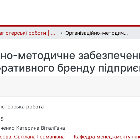
Магістерські роботи | Master's theses
Організаційно-методичне забезпечення розвитку корпоративного бренду підприємства
йно-методичне забезпечен
ративного бренду підпри
істерська робота
25
ченко Катерина Віталіївна
сова, Світлана Германівна
Кафедра менеджменту іннов