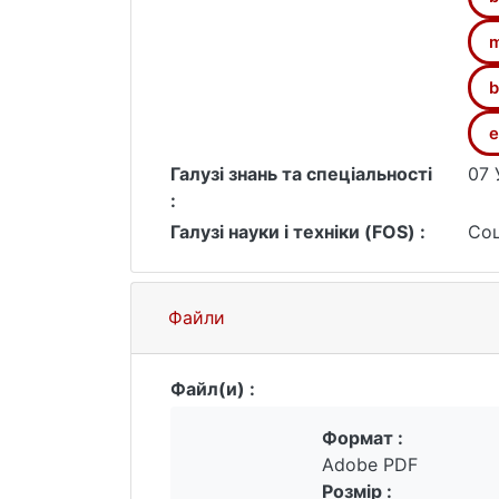
m
b
e
Галузі знань та спеціальності
07 
:
Галузі науки і техніки (FOS) :
Соц
Файли
Файл(и) :
Формат :
Adobe PDF
Розмір :