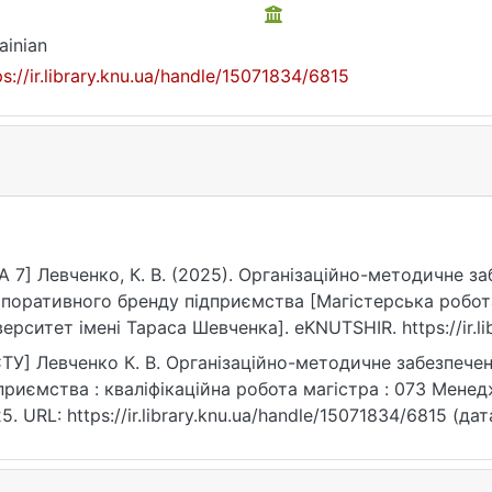
ainian
ps://ir.library.knu.ua/handle/15071834/6815
A 7] Левченко, К. В. (2025). Організаційно-методичне з
поративного бренду підприємства [Магістерська робот
верситет імені Тараса Шевченка]. eKNUTSHIR. https://ir.l
ТУ] Левченко К. В. Організаційно-методичне забезпече
приємства : кваліфікаційна робота магістра : 073 Менеджм
5. URL: https://ir.library.knu.ua/handle/15071834/6815 (да