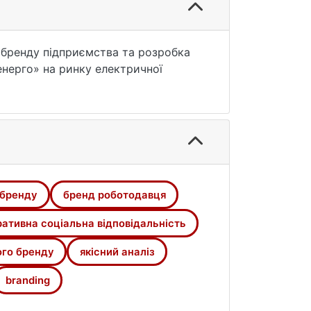
бренду підприємства та розробка
нерго» на ринку електричної
я поняття корпоративного
язку між корпоративним брендом та
енерго», включаючи дослідження та
го бренду, а також детального
компанії та політики корпоративної
допомоги застосування методів
 бренду
бренд роботодавця
ого бренду досліджуваного
розвитком в НЕК «Укренерго»
ативна соціальна відповідальність
ого бренду
якісний аналіз
branding