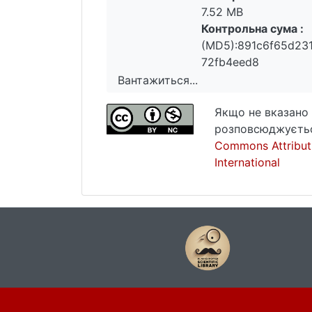
7.52 MB
Контрольна сума :
(MD5):891c6f65d23
72fb4eed8
Вантажиться...
Вантажиться...
Якщо не вказано 
розповсюджуєтьс
Commons Attribut
International