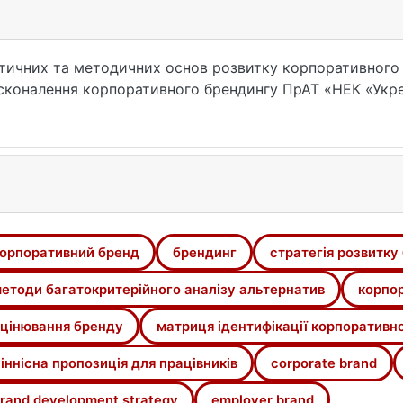
тичних та методичних основ розвитку корпоративного 
коналення корпоративного брендингу ПрАТ «НЕК «Укре
на на систематизацію наукових підходів до трактуванн
тратегічного управління підприємством, винайдення зв’
мплексну діагностику корпоративного бренду НЕК «Укр
 шляхом побудови матриці ідентифікації корпоративно
 середовища компанії. Висвітлено стратегії HR-бренду 
востями їх покращення на основі якісного аналізу. За 
орпоративний бренд
брендинг
стратегія розвитку
натив визначено основні напрями розвитку корпоративн
чні рекомендації щодо вдосконалення управління його 
етоди багатокритерійного аналізу альтернатив
корпор
цінювання бренду
матриця ідентифікації корпоративн
іннісна пропозиція для працівників
corporate brand
rand development strategy
employer brand