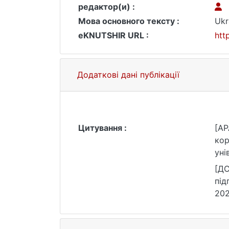
редактор(и) :
Мова основного тексту :
Ukr
eKNUTSHIR URL :
htt
Додаткові дані публікації
Цитування :
[AP
кор
уні
[ДС
під
202