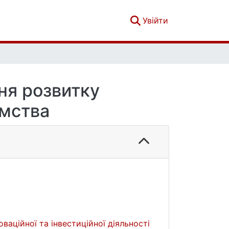
(current)
Увійти
ня розвитку
ємства
аційної та інвестиційної діяльності