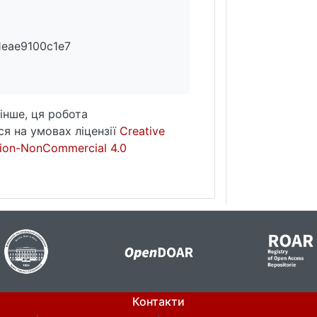
1eae9100c1e7
інше, ця робота
я на умовах ліцензії
Creative
ion-NonCommercial 4.0
Контакти