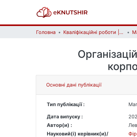
Головна
Кваліфікаційні роботи | Qualifying works
Організаці
корпо
Основні дані публікації
Тип публікації :
Маг
Дата випуску :
20
Автор(и) :
Лев
Науковий(і) керівник(и)/
Фір