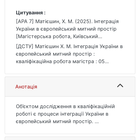
Цитування :
[APA 7] Матієшин, Х. М. (2025). Інтеграція
України в європейський митний простір
[Магістерська робота, Київський
національний університет імені Тараса
[ДСТУ] Матієшин Х. М. Інтеграція України в
Шевченка]. eKNUTSHIR.
європейський митний простір :
https://ir.library.knu.ua/handle/15071834/1006
кваліфікаційна робота магістра : 05
2
Соціальні та поведінкові науки / наук. кер.
І. Я. Софіщенко. Київ, 2025. 113 с. URL:
https://ir.library.knu.ua/handle/15071834/1006
Анотація
2 (дата звернення: 25.07.2026).
Об’єктом дослідження в кваліфікаційній
роботі є процеси інтеграції України в
європейський митний простір.
Предмет дослідження – механізми та
інструменти удосконалення інтеграційної