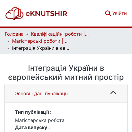
(c
Увійти
Головна
Кваліфікаційні роботи | Qualifying works
Магістерські роботи | Master's theses
Інтеграція України в європейський митний простір
Інтеграція України в
європейський митний простір
Основні дані публікації
Тип публікації :
Магістерська робота
Дата випуску :