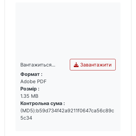
Завантажити
Вантажиться...
Формат :
Вантажиться...
Adobe PDF
Розмір :
1.35 MB
Контрольна сума :
(MD5):b59d734f42a9211f0647ca56c89c
5c34