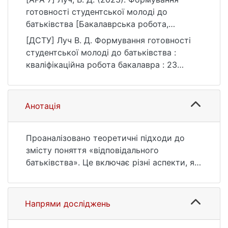
готовності студентської молоді до
батьківства [Бакалаврська робота,
Київський національний університет імені
[ДСТУ] Луч В. Д. Формування готовності
Тараса Шевченка]. eKNUTSHIR.
студентської молоді до батьківства :
https://ir.library.knu.ua/handle/123456789/39
кваліфікаційна робота бакалавра : 23
00
Соціальна робота. Київ, 2023. 93 с. URL:
https://ir.library.knu.ua/handle/123456789/39
00 (дата звернення: 25.07.2026).
Анотація
Проаналізовано теоретичні підходи до
змісту поняття «відповідального
батьківства». Це включає різні аспекти, які
орієнтовані на забезпечення фізичного,
емоційного, соціального та психологічного
благополуччя дітей. Відповідальні батьки
Напрями досліджень
здійснюють свої обов'язки з урахуванням
потреб та інтересів своїх дітей.