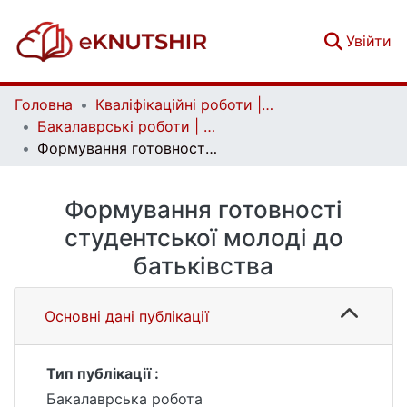
(c
Увійти
Головна
Кваліфікаційні роботи | Qualifying works
Бакалаврські роботи | Bachelor theses
Формування готовності студентської молоді до батьківства
Формування готовності
студентської молоді до
батьківства
Основні дані публікації
Тип публікації :
Бакалаврська робота