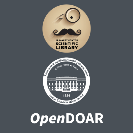
майбутньому.
Ключові слова : відповідальне батьківство,
студентська молодь, батьківство, діти.