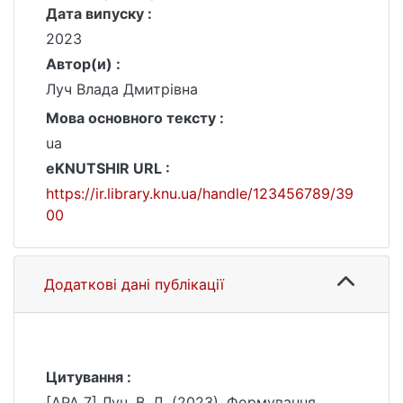
Дата випуску :
2023
Автор(и) :
Луч Влада Дмитрівна
Мова основного тексту :
ua
eKNUTSHIR URL :
https://ir.library.knu.ua/handle/123456789/39
00
Додаткові дані публікації
Цитування :
[APA 7] Луч, В. Д. (2023). Формування