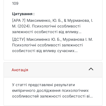
109
Цитування :
[APA 7] Максименко, Ю. Б., & Мурманова, І.
М. (2024). Психологічні особливості
залежності особистості від впливу
сучасних інформаційних технологій.
[ДСТУ] Максименко Ю. Б., Мурманова І. М.
Український психологічний журнал, (1(21)),
Психологічні особливості залежності
93–109.
особистості від впливу сучасних
https://doi.org/10.17721/upj.2024.1(21).6
інформаційних технологій. Український
психологічний журнал. 2024. № 1(21). С. 93
—109. DOI: 10.17721/upj.2024.1(21).6 (дата
Анотація
звернення: 25.07.2026).
У статті представлені результати
емпіричного дослідження психологічних
особливостей залежності особистості від
впливу сучасних інформаційних