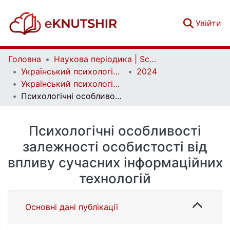
(c
Увійти
Головна
Наукова періодика | Scientific periodicals
Український психологічний журнал | Ukrainian Psychological Journal
2024
Український психологічний журнал. № 1 (21)
Психологічні особливості залежності особистості від впливу сучасних інформаційних технологій
Психологічні особливості
залежності особистості від
впливу сучасних інформаційних
технологій
Основні дані публікації