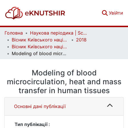
(c
Увійти
Головна
Наукова періодика | Scientific periodicals
Вісник Київського національного університету імені Тараса Шевченка. Фізико-математичні науки | Bulletin of Taras Shevchenko National University of Kyiv. Series: Physics and Mathematics
2018
Вісник Київського національного університету імені Тараса Шевченка. Фізико-математичні науки. № 4
Modeling of blood microcirculation, heat and mass transfer in human tissues
Modeling of blood
microcirculation, heat and mass
transfer in human tissues
Основні дані публікації
Тип публікації :