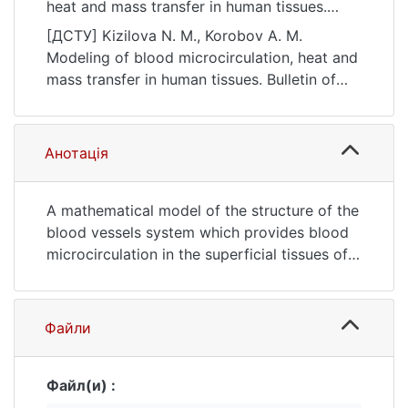
heat and mass transfer in human tissues.
Bulletin of Taras Shevchenko National
[ДСТУ] Kizilova N. M., Korobov A. M.
University of Kyiv. Physics and Mathematics,
Modeling of blood microcirculation, heat and
(4), 58–61. https://doi.org/10.17721/1812-
mass transfer in human tissues. Bulletin of
5409.2018/4.8
Taras Shevchenko National University of
Kyiv. Physics and Mathematics. 2018. no. 4. P.
58—61. DOI: 10.17721/1812-5409.2018/4.8
Анотація
(date of access: 25.07.2026).
A mathematical model of the structure of the
blood vessels system which provides blood
microcirculation in the superficial tissues of
human, namely the skin, to provide blood
supply as a fluid, which heats / cools, and
determines thermoregulation in changes of
Файли
ambient temperature and overheating /
supercooling is proposed. The model is
based on data from current studies of the
Файл(и) :
structure of microcirculatory beds based on