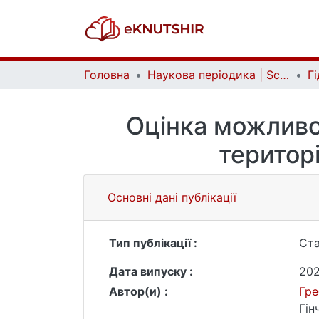
Головна
Наукова періодика | Scientific periodicals
Оцінка можливо
територ
Основні дані публікації
Тип публікації :
Ста
Дата випуску :
20
Автор(и) :
Гре
Гінч