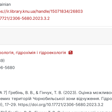
ainian
ps://ir.library.knu.ua/handle/15071834/26803
17721/2306-5680.2023.3.2
рологія, гідрохімія і гідроекологія
69)
06-5680
A 7] Гребінь, В. В., & Гінчук, Т. В. (2023). Оцінка можл
емих територій Чорнобильської зони відчуження. Гідролог
)), 17–29. https://doi.org/10.17721/2306-5680.2023.3.2