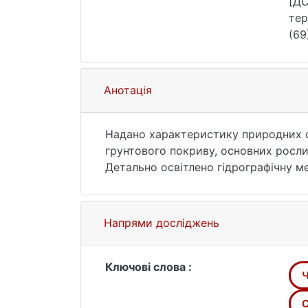
[ДС
тер
(69
Анотація
Надано характеристику природних о
грунтового покриву, основних росл
Детально освітлено гідрографічну м
водосховищем Київської ГЕС, меліо
Відзначено, що основними процесам
природні процеси радіоактивного роз
Напрями досліджень
моніторингу забруднення вод в річка
ділянок водозбірних територій ЧЗВ 
природного самоочищення. Тому про
Ключові слова :
Ч
метою мінімізації виносу радіоакти
C