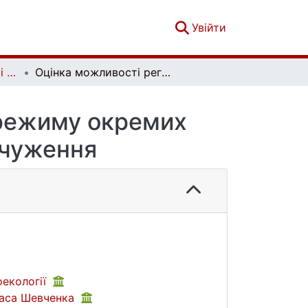
(current)
Увійти
Гідрологія, гідрохімія і гідроекологія. №3 (69)
Оцінка можливості регулювання водного режиму окремих територій Чорнобильської зони відчуження
 режиму окремих
дчуження
оекології
араса Шевченка