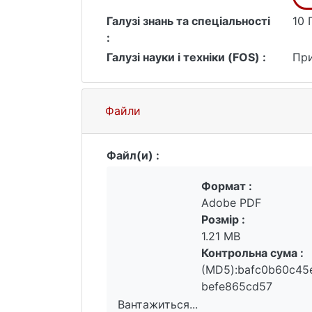
Детально висвітлюються дослідження,
Галузі знань та спеціальності
10 
експериментальному полігоні регул
:
дистанційного зондування Землі (Д
Галузі науки і техніки (FOS) :
При
водно-болотні угіддя. Зокрема, про
вегетаційних індексів.
Відзначено позитивний природоохоро
перспектив змін клімату і в умовах в
Файли
Файл(и) :
Формат :
Adobe PDF
Розмір :
1.21 MB
Контрольна сума :
(MD5):bafc0b60c4
befe865cd57
Вантажиться...