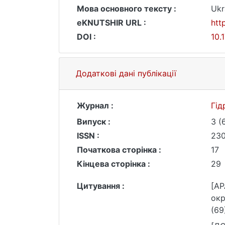
Мова основного тексту :
Ukr
eKNUTSHIR URL :
htt
DOI :
10.
Додаткові дані публікації
Журнал :
Гід
Випуск :
3 (
ISSN :
23
Початкова сторінка :
17
Кінцева сторінка :
29
Цитування :
[AP
окр
(69