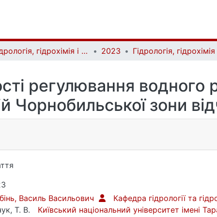
Гідрологія, гідрохімія і гідроекологія | Hydrology, Hydrochemistry and Hydroecology
2023
сті регулювання водного
ій Чорнобильської зони ві
ття
23
бінь, Василь Васильович
Кафедра гідрології та гідр
ук, Т. В.
Київський національний університет імені Т