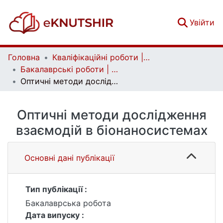
(c
Увійти
Головна
Кваліфікаційні роботи | Qualifying works
Бакалаврські роботи | Bachelor theses
Оптичні методи дослідження взаємодій в біонаносистемах
Оптичні методи дослідження
взаємодій в біонаносистемах
Основні дані публікації
Тип публікації :
Бакалаврська робота
Дата випуску :