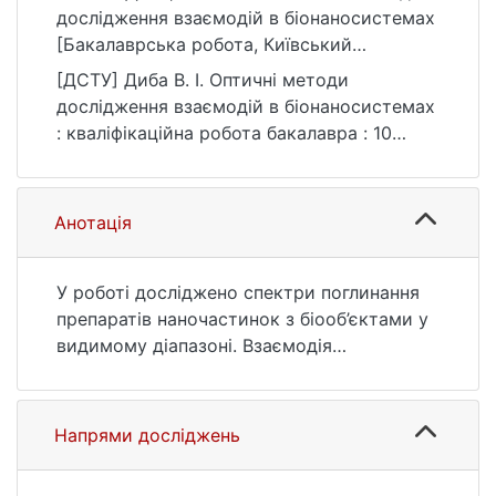
дослідження взаємодій в біонаносистемах
[Бакалаврська робота, Київський
національний університет імені Тараса
[ДСТУ] Диба В. І. Оптичні методи
Шевченка]. eKNUTSHIR.
дослідження взаємодій в біонаносистемах
https://ir.library.knu.ua/handle/123456789/15
: кваліфікаційна робота бакалавра : 10
65
Природничі науки. Київ, 2022. 26 с. URL:
https://ir.library.knu.ua/handle/123456789/15
65 (дата звернення: 25.07.2026).
Анотація
У роботі досліджено спектри поглинання
препаратів наночастинок з біооб’єктами у
видимому діапазоні. Взаємодія
наночастинок з біомолекулами та
біооб’єктами широко використовується в
біоелектроніці, наприклад, у біосенсориці.
Напрями досліджень
У роботі досліджено зміни оптичних
властивостей (спектрів поглинання)