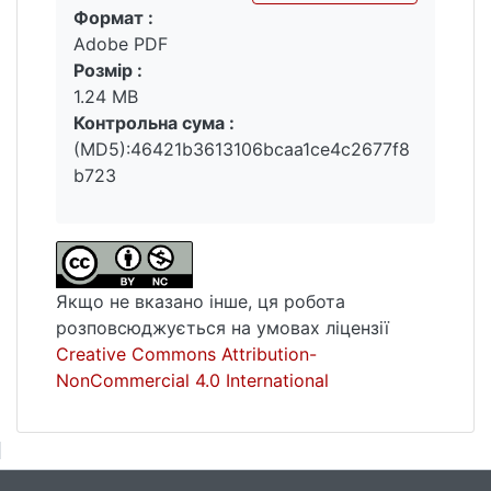
Формат :
Вантажиться...
Adobe PDF
Розмір :
1.24 MB
Контрольна сума :
(MD5):46421b3613106bcaa1ce4c2677f8
b723
Якщо не вказано інше, ця робота
розповсюджується на умовах ліцензії
Creative Commons Attribution-
NonCommercial 4.0 International