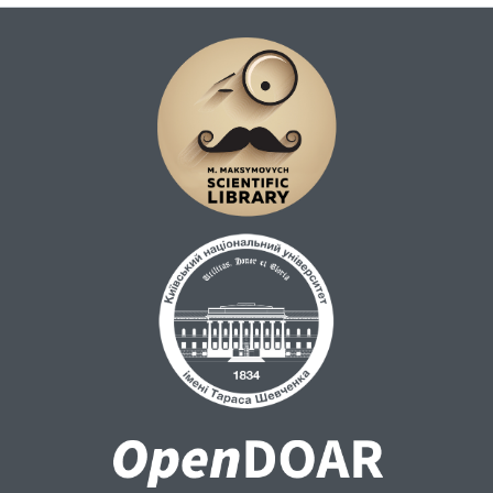
навчальний заклад. Результати практики,
описані у звітах студентів, їхній захист і
оцінювання членами комісії показали, що
запропонована організація НДП дозволила
сформувати передбачені освітньо-
науковою програмою компетентності та
програмні результати навчання в повному
обсязі, усім практикантам захистити
практику на відмінно.