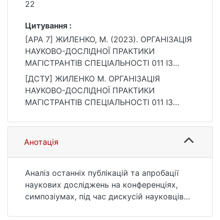
22
Цитування :
[APA 7] ЖИЛЕНКО, М. (2023). ОРГАНІЗАЦІЯ
НАУКОВО-ДОСЛІДНОЇ ПРАКТИКИ
МАГІСТРАНТІВ СПЕЦІАЛЬНОСТІ 011 ІЗ
ВИКОРИСТАННЯМ ТЕХНОЛОГІЙ
[ДСТУ] ЖИЛЕНКО М. ОРГАНІЗАЦІЯ
ДИСТАНЦІЙНОГО НАВЧАННЯ. Вісник
НАУКОВО-ДОСЛІДНОЇ ПРАКТИКИ
Київського національного університету
МАГІСТРАНТІВ СПЕЦІАЛЬНОСТІ 011 ІЗ
імені Тараса Шевченка. Педагогіка, 1(17),
ВИКОРИСТАННЯМ ТЕХНОЛОГІЙ
17–22. https://doi.org/10.17721/2415-
ДИСТАНЦІЙНОГО НАВЧАННЯ. Вісник
369.2023.17.04
Київського національного університету
Анотація
імені Тараса Шевченка. Педагогіка. 2023.
Т. 1, № 17. С. 17—22. DOI: 10.17721/2415-
369.2023.17.04 (дата звернення:
Аналіз останніх публікацій та апробації
25.07.2026).
наукових досліджень на конференціях,
симпозіумах, під час дискусій науковців
показують, що нині змінюються основні