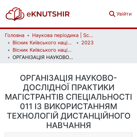
(c
Увійти
Головна
Наукова періодика | Scientific periodicals
Вісник Київського національного університету імені Тараса Шевченка. Педагогіка | Bulletin of Taras Shevchenko National University of Kyiv. Pedagogy
2023
Вісник Київського національного університету імені Тараса Шевченка. Педагогіка. Вип. 1 (17)
ОРГАНІЗАЦІЯ НАУКОВО-ДОСЛІДНОЇ ПРАКТИКИ МАГІСТРАНТІВ СПЕЦІАЛЬНОСТІ 011 ІЗ ВИКОРИСТАННЯМ ТЕХНОЛОГІЙ ДИСТАНЦІЙНОГО НАВЧАННЯ
ОРГАНІЗАЦІЯ НАУКОВО-
ДОСЛІДНОЇ ПРАКТИКИ
МАГІСТРАНТІВ СПЕЦІАЛЬНОСТІ
011 ІЗ ВИКОРИСТАННЯМ
ТЕХНОЛОГІЙ ДИСТАНЦІЙНОГО
НАВЧАННЯ