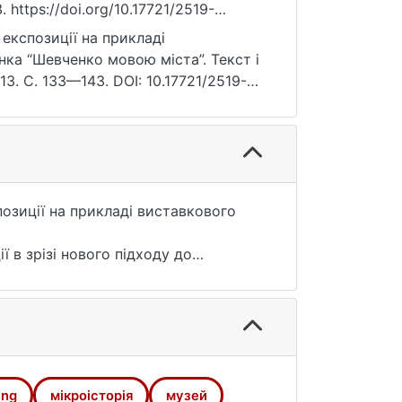
 https://doi.org/10.17721/2519-
експозиції на прикладі
ка “Шевченко мовою міста”. Текст і
13. С. 133—143. DOI: 10.17721/2519-
озиції на прикладі виставкового
 в зрізі нового підходу до
ня), що у постмодерному світі
 місце зустрічей, яке урівнює
дань, а саме: сформовано цілісну
магаючи йому бути пристунім у тому
жливостей, яке воно відкриває для
ing
мікроісторія
музей