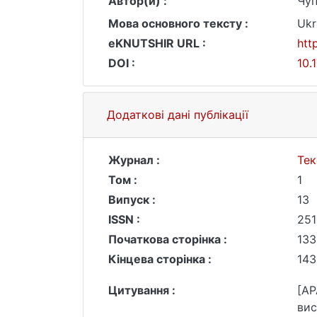
Автор(и) :
Чуп
Мова основного тексту :
Ukr
eKNUTSHIR URL :
htt
DOI :
10.
Додаткові дані публікації
Журнал :
Тек
Том :
1
Випуск :
13
ISSN :
251
Початкова сторінка :
133
Кінцева сторінка :
143
Цитування :
[AP
вис