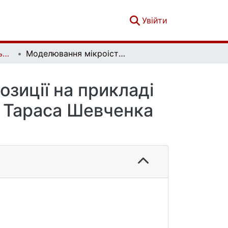
(current)
Увійти
Текст і образ: Актуальні проблеми історії мистецтва. Вип. 1(13)
Моделювання мікроісторії в наративній експозиції на прикладі виставкового проекту Національного музею Тараса Шевченка “Шевченко мовою міста”
озиції на прикладі
ю Тараса Шевченка