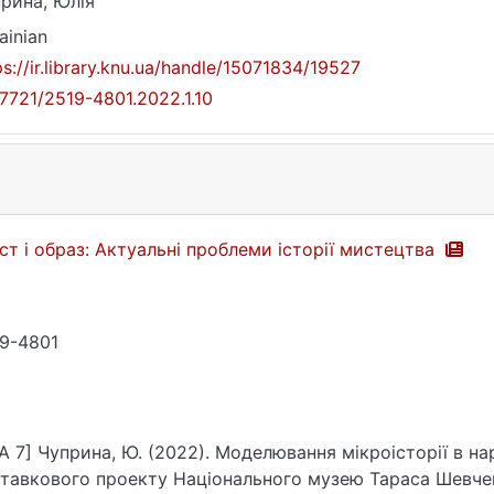
рина, Юлія
ainian
ps://ir.library.knu.ua/handle/15071834/19527
17721/2519-4801.2022.1.10
ст і образ: Актуальні проблеми історії мистецтва
9-4801
A 7] Чуприна, Ю. (2022). Моделювання мікроісторії в на
тавкового проекту Національного музею Тараса Шевчен