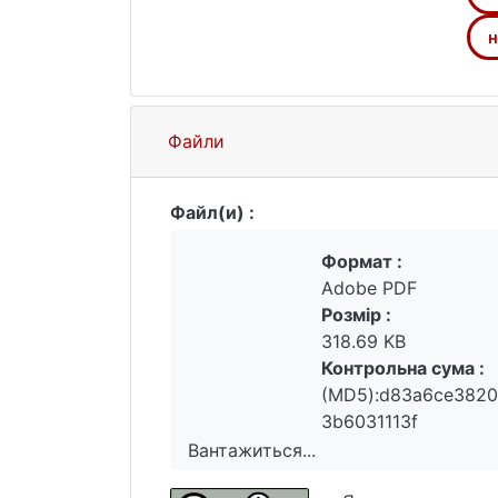
побудови кар’єри, різнобічної реалі
міському просторі, «беруть» від міс
н
історичного моделювання, експозиц
В україномовному музеєзнавчому сег
дослідники як М. Каган, К. Манхейм,
Файли
Файл(и) :
Формат :
Adobe PDF
Розмір :
318.69 KB
Контрольна сума :
(MD5):d83a6ce3820
3b6031113f
Вантажиться...
Вантажиться...