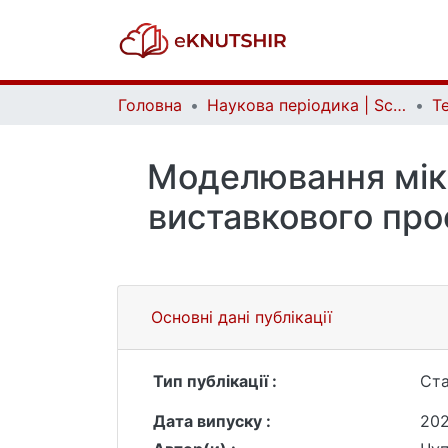
Головна
Наукова періодика | Scientific periodicals
Моделювання мікро
виставкового про
Основні дані публікації
Тип публікації :
Ста
Дата випуску :
20