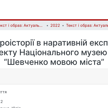
Текст і образ: Актуальні проблеми історії мистецтва | Text and Image: Essential Problems in Art History
2022
історії в наративній експ
екту Національного музе
“Шевченко мовою міста”
ття
22