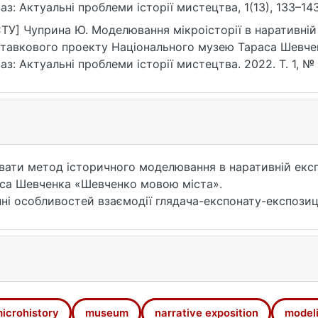
аз: Актуальні проблеми історії мистецтва, 1(13), 133–143.
1.2022.1.10
ТУ] Чуприна Ю. Моделювання мікроісторії в наративній 
тавкового проекту Національного музею Тараса Шевчен
аз: Актуальні проблеми історії мистецтва. 2022. Т. 1, № 
1.2022.1.10 (дата звернення: 25.07.2026).
увати метод історичного моделювання в наративній експ
раса Шевченка «Шевченко мовою міста».
ні особливостей взаємодії глядача-експонату-експозиції
(використання нарації, методу історичного моделюван
 отримання знань або естетичного задоволення, але і як
ують музеї, а також усуває бар’єри комунікації.
амках виставкого проєкту були реалізовані декілька зав
айповніше занурити відвідувача в тему проєкту, допо
ом продемонстровано роль міста в житті людини та мо
icrohistory
museum
narrative exposition
model