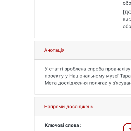
обр
480
[ДС
вис
обр
480
Анотація
У статті зроблена спроба проаналіз
проєкту у Національному музеї Та
Мета дослідження полягає у з’ясуван
створення експозиційного простору 
позиціонується не тільки як область
соціальні статуси, людей, які відвід
Напрями досліджень
Відповідно до поставленої мети, у р
нарацію проєкту, що допомагала якн
часі та просторі; доступним способ
Ключові слова :
m