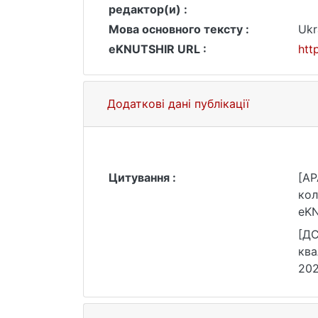
редактор(и) :
Мова основного тексту :
Ukr
eKNUTSHIR URL :
htt
Додаткові дані публікації
Цитування :
[AP
кол
eKN
[ДС
ква
202