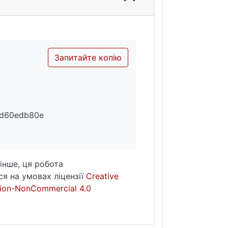
Запитайте копію
6d60edb80e
інше, ця робота
я на умовах ліцензії
Creative
ion-NonCommercial 4.0