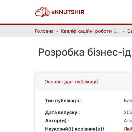
Головна
Кваліфікаційні роботи | Qualifying works
Розробка бізнес-ід
Основні дані публікації
Тип публікації :
Бак
Дата випуску :
20
Автор(и) :
Алі
Науковий(і) керівник(и)/
Люб