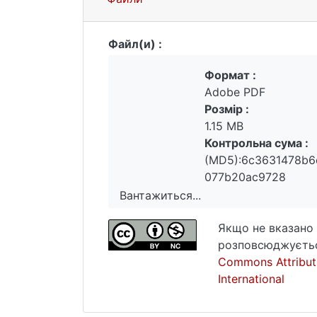
Файл(и) :
Формат :
Adobe PDF
Розмір :
1.15 MB
Контрольна сума :
(MD5):6c3631478b
077b20ac9728
Вантажиться...
Вантажиться...
Якщо не вказано 
розповсюджуєтьс
Commons Attribut
International