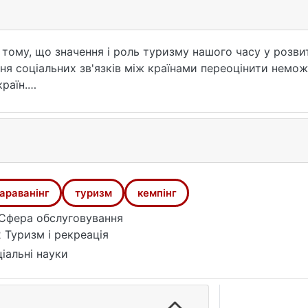
 тому, що значення і роль туризму нашого часу у розв
ня соціальних зв'язків між країнами переоцінити немож
раїн.
тотних переваг перед іншими видами подорожей. На вл
у не потрібно витрачати свій дорогоцінний, відведений 
ж це зручніше, ніж поїздка в поїзді і залишає в пам'яті 
походить з тенденції розвитку туризму, а також бажанн
ь насолоджуватися природою та поєднувати це зі зручн
араванінг
туризм
кемпінг
Сфера обслуговування
 Туризм і рекреація
іальні науки