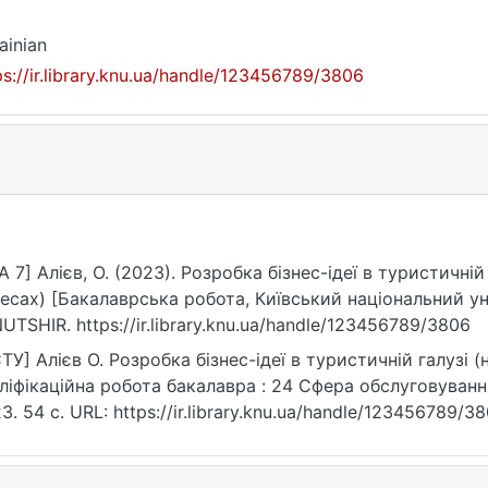
ainian
ps://ir.library.knu.ua/handle/123456789/3806
A 7] Алієв, О. (2023). Розробка бізнес-ідеї в туристичній
есах) [Бакалаврська робота, Київський національний ун
UTSHIR. https://ir.library.knu.ua/handle/123456789/3806
ТУ] Алієв О. Розробка бізнес-ідеї в туристичній галузі (
ліфікаційна робота бакалавра : 24 Сфера обслуговування /
3. 54 с. URL: https://ir.library.knu.ua/handle/123456789/3