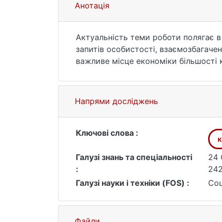
Анотація
Актуальність теми роботи полягає в
запитів особистості, взаємозбагачен
важливе місце економіки більшості к
Автомобільний туризм має низку іс
практично куди завгодно, і при цьом
одного транспорту на інший. До того 
Напрями досліджень
враження. Актуальність караванінгу 
відокремлені місця, де вони можут
Ключові слова :
к
Галузі знань та спеціальності
24 
:
242
Галузі науки і техніки (FOS) :
Соц
Файли