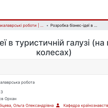
Бакалаврські роботи | Bachelor theses
Розробка бізнес-ідеї в туристичній галузі (на прикладі готелю на колесах)
еї в туристичній галузі (на
колесах)
алаврська робота
23
єв Орхан
іцева, Ольга Олександрівна
Кафедра країнознавст