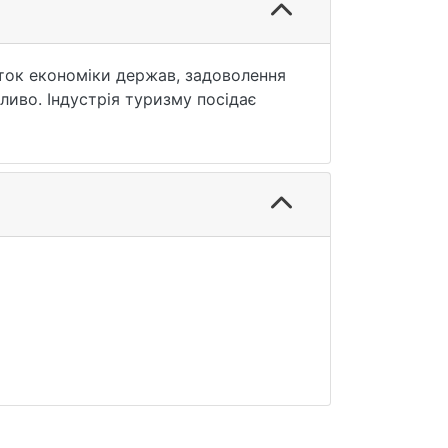
иток економіки держав, задоволення
ливо. Індустрія туризму посідає
асному авто можна доїхати
на відпочинок час, різні пересадки з
як водія, так і пасажирів незабутні
я людей відвідувати віддалені та
остями.