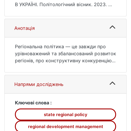
881x.2023.90.326-329
В УКРАЇНІ. Політологічний вісник. 2023. №
90. С. 326—329. DOI: 10.17721/2415-
881x.2023.90.326-329 (дата звернення:
25.07.2026).
Анотація
Регіональна політика — це завжди про
урівноважений та збалансований розвиток
регіонів, про конструктивну конкуренцію
регіонів, врешті-решт про створення
полюсів соціально-економічного
зростання. Військове вторгнення
Напрями досліджень
Російської Федерації в Україну нівелює
багато досягнень в управлінні
регіональним розвитком. Акценти в
Ключові слова :
регіональній політиці в Україні вимушено
state regional policy
змістилися від пошуку інноваційних
компонентів для створення точок
regional development management
соціально-економічного зростання до