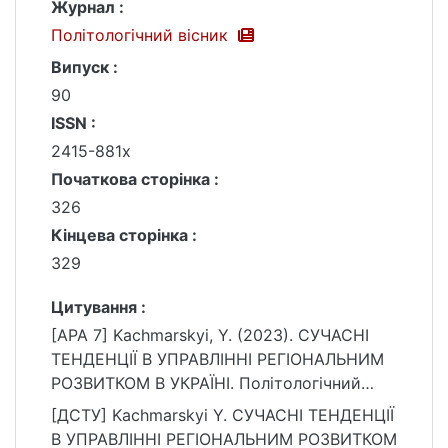
Журнал :
Політологічний вісник
Випуск :
90
ISSN :
2415-881x
Початкова сторінка :
326
Кінцева сторінка :
329
Цитування :
[APA 7] Kachmarskyi, Y. (2023). СУЧАСНІ
ТЕНДЕНЦІЇ В УПРАВЛІННІ РЕГІОНАЛЬНИМ
РОЗВИТКОМ В УКРАЇНІ. Політологічний
вісник, (90), 326–329.
[ДСТУ] Kachmarskyi Y. СУЧАСНІ ТЕНДЕНЦІЇ
https://doi.org/10.17721/2415-
В УПРАВЛІННІ РЕГІОНАЛЬНИМ РОЗВИТКОМ