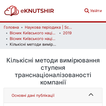
(c
Увійти
Головна
Наукова періодика | Scientific periodicals
Вісник Київського національного університету імені Тараса Шевченка. Економіка | Bulletin of Taras Shevchenko National University of Kyiv. Economics
2019
Вісник Київського національного університету імені Тараса Шевченка. Економіка. Випуск 3 (204)
Кількісні методи вимірювання ступеня транснаціоналізованості компанії
Кількісні методи вимірювання
ступеня
транснаціоналізованості
компанії
Основні дані публікації