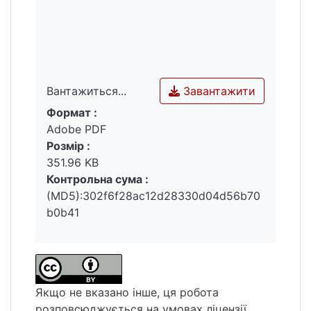
Завантажити
Вантажиться...
Формат :
Вантажиться...
Adobe PDF
Розмір :
351.96 KB
Контрольна сума :
(MD5):302f6f28ac12d28330d04d56b70
b0b41
Якщо не вказано інше, ця робота
розповсюджується на умовах ліцензії