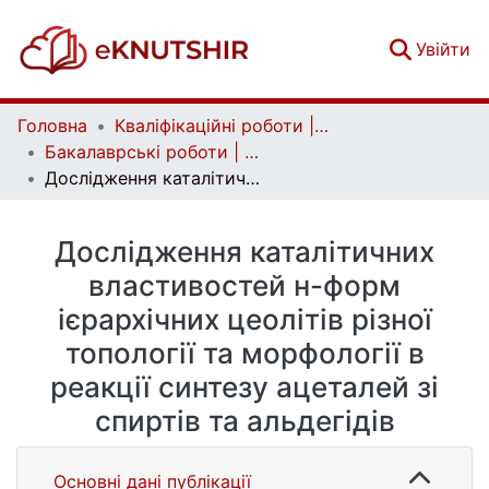
(c
Увійти
Головна
Кваліфікаційні роботи | Qualifying works
Бакалаврські роботи | Bachelor theses
Дослідження каталітичних властивостей н-форм ієрархічних цеолітів різної топології та морфології в реакції синтезу ацеталей зі спиртів та альдегідів
Дослідження каталітичних
властивостей н-форм
ієрархічних цеолітів різної
топології та морфології в
реакції синтезу ацеталей зі
спиртів та альдегідів
Основні дані публікації