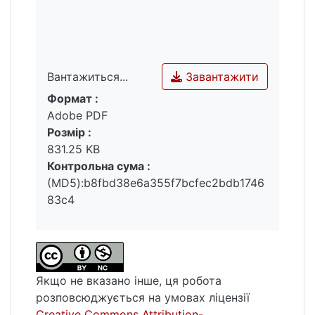
Завантажити
Вантажиться...
Формат :
Вантажиться...
Adobe PDF
Розмір :
831.25 KB
Контрольна сума :
(MD5):b8fbd38e6a355f7bcfec2bdb1746
83c4
Якщо не вказано інше, ця робота
розповсюджується на умовах ліцензії
Creative Commons Attribution-