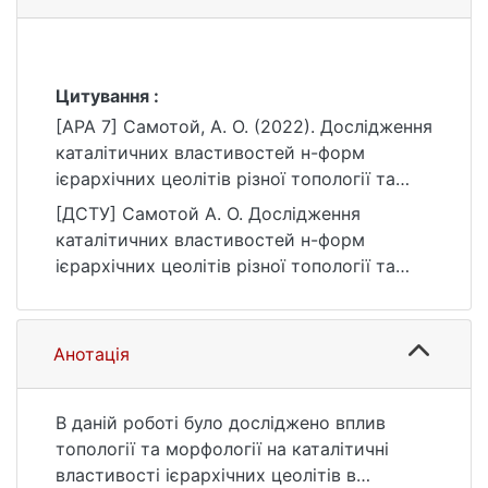
Цитування :
[APA 7] Самотой, А. О. (2022). Дослідження
каталітичних властивостей н-форм
ієрархічних цеолітів різної топології та
морфології в реакції синтезу ацеталей зі
[ДСТУ] Самотой А. О. Дослідження
спиртів та альдегідів [Бакалаврська
каталітичних властивостей н-форм
робота, Київський національний
ієрархічних цеолітів різної топології та
університет імені Тараса Шевченка].
морфології в реакції синтезу ацеталей зі
eKNUTSHIR.
спиртів та альдегідів : кваліфікаційна
https://ir.library.knu.ua/handle/123456789/18
робота бакалавра : 10 Природничі науки.
Анотація
66
Київ, 2022. 36 с. URL:
https://ir.library.knu.ua/handle/123456789/18
66 (дата звернення: 25.07.2026).
В даній роботі було досліджено вплив
топології та морфології на каталітичні
властивості ієрархічних цеолітів в