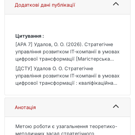
Додаткові дані публікації
Цитування :
[APA 7] Удалов, О. О. (2026). Стратегічне
управління розвитком ІТ-компанії в умовах
цифрової трансформації [Магістерська
робота, Київський національний
[ДСТУ] Удалов О. О. Стратегічне
університет імені Тараса Шевченка].
управління розвитком ІТ-компанії в умовах
eKNUTSHIR.
цифрової трансформації : кваліфікаційна
https://ir.library.knu.ua/handle/15071834/2317
робота магістра : 07 Управління та
9
адміністрування / наук. кер. І. М. Горбась.
Київ, 2026. 136 с. URL:
Анотація
https://ir.library.knu.ua/handle/15071834/2317
9 (дата звернення: 25.07.2026).
Метою роботи є узагальнення теоретико-
методичних засад стратегічного