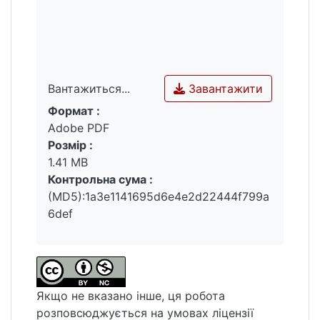
Завантажити
Вантажиться...
Формат :
Вантажиться...
Adobe PDF
Розмір :
1.41 MB
Контрольна сума :
(MD5):1a3e1141695d6e4e2d22444f799a
6def
Якщо не вказано інше, ця робота
розповсюджується на умовах ліцензії