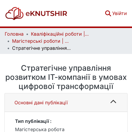
(c
Увійти
Головна
Кваліфікаційні роботи | Qualifying works
Магістерські роботи | Master's theses
Стратегічне управління розвитком ІТ-компанії в умовах цифрової трансформації
Стратегічне управління
розвитком ІТ-компанії в умовах
цифрової трансформації
Основні дані публікації
Тип публікації :
Магістерська робота