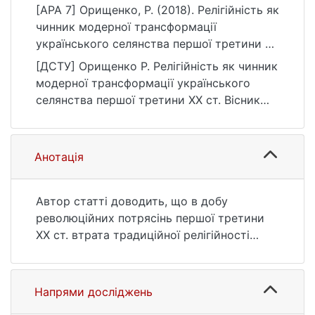
[APA 7] Орищенко, Р. (2018). Релігійність як
чинник модерної трансформації
українського селянства першої третини ХХ
ст. Вісник Київського національного
[ДСТУ] Орищенко Р. Релігійність як чинник
університету імені Тараса Шевченка.
модерної трансформації українського
Історія, (4(139)), 57–61.
селянства першої третини ХХ ст. Вісник
https://doi.org/10.17721/1728-
Київського національного університету
2640.2018.139.11
імені Тараса Шевченка. Історія. 2018. №
4(139). С. 57—61. DOI: 10.17721/1728-
Анотація
2640.2018.139.11 (дата звернення:
25.07.2026).
Автор статті доводить, що в добу
революційних потрясінь першої третини
ХХ ст. втрата традиційної релігійності
українського селянства відбувалася під
впливом загальної суспільної модернізації.
Цей висновок зроблено на тлі аналізу
Напрями досліджень
сучасних дослідницьких практик, які