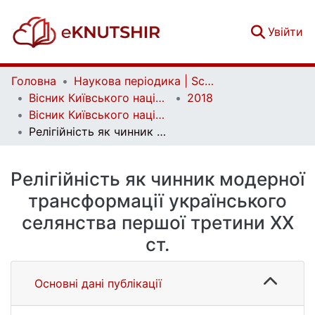
(c
Увійти
Головна
Наукова періодика | Scientific periodicals
Вісник Київського національного університету імені Тараса Шевченка. Історія | Bulletin of Taras Shevchenko National University of Kyiv. History
2018
Вісник Київського національного університету імені Тараса Шевченка. Історія. Вип. 4(139)
Релігійність як чинник модерної трансформації українського селянства першої третини ХХ ст.
Релігійність як чинник модерної
трансформації українського
селянства першої третини ХХ
ст.
Основні дані публікації