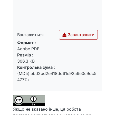
Завантажити
Вантажиться...
Формат :
Вантажиться...
Adobe PDF
Розмір :
306.3 KB
Контрольна сума :
(MD5):ebd2bd2e418dd61e92a6e0c9dc5
4777a
Якщо не вказано інше, ця робота