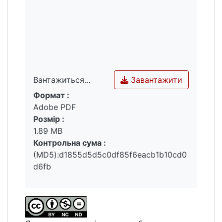
Завантажити
Вантажиться...
Формат :
Вантажиться...
Adobe PDF
Розмір :
1.89 MB
Контрольна сума :
(MD5):d1855d5d5c0df85f6eacb1b10cd0
d6fb