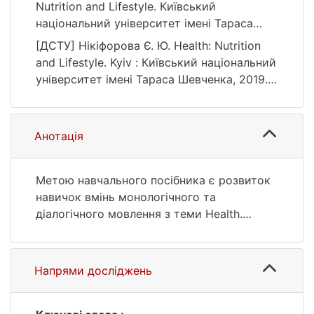
Nutrition and Lifestyle. Київський
національний університет імені Тараса
Шевченка.
[ДСТУ] Нікіфорова Є. Ю. Health: Nutrition
https://ir.library.knu.ua/handle/15071834/638
and Lifestyle. Kyiv : Київський національний
7
університет імені Тараса Шевченка, 2019.
120 p. URL:
https://ir.library.knu.ua/handle/15071834/638
7 (date of access: 25.07.2026).
Анотація
Метою навчального посібника є розвиток
навичок вмінь монологічного та
діалогічного мовлення з теми Health.
Посібник містить широкий підбір вправ,
спрямованих на розвиток всіх видів
мовленнєвої діяльності, а саме читання,
Напрями досліджень
говоріння, письма та аудіювання. Тексти
та відеоматеріали, запропоновані у