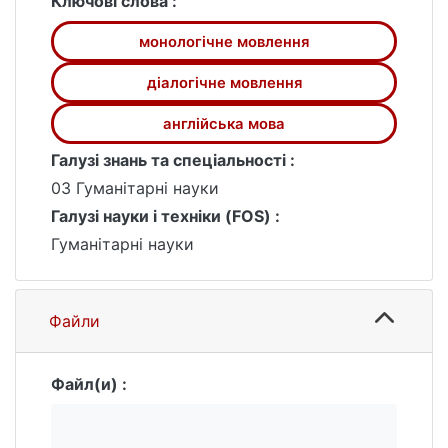
посібнику, є автентичними та
Ключові слова :
актуальними. Зміст посібника відповідає
монологічне мовлення
програмі нормативного курсу з англійської
мови для філологів.
діалогічне мовлення
Посібник призначений для студентів
факультетів іноземних мов, а також тих,
англійська мова
хто вивчає англійську мову самостійно.
Галузі знань та спеціальності :
03 Гуманітарні науки
Галузі науки і техніки (FOS) :
Гуманітарні науки
Файли
Файл(и) :