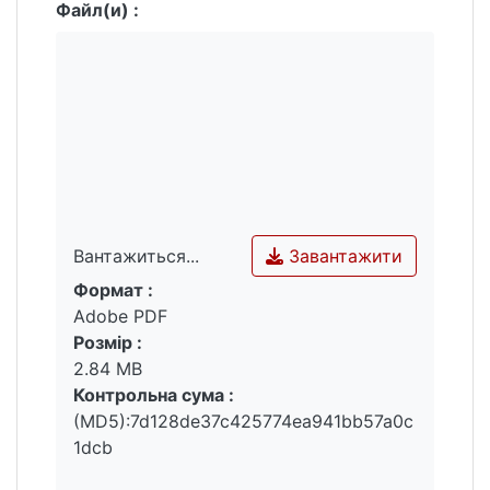
здобувачів освіти.
Файл(и) :
Завантажити
Вантажиться...
Формат :
Вантажиться...
Adobe PDF
Розмір :
2.84 MB
Контрольна сума :
(MD5):7d128de37c425774ea941bb57a0c
1dcb