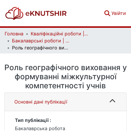
(c
Увійти
Головна
Кваліфікаційні роботи | Qualifying works
Бакалаврські роботи | Bachelor theses
Роль географічного виховання у формуванні міжкультурної компетентності учнів
Роль географічного виховання у
формуванні міжкультурної
компетентності учнів
Основні дані публікації
Тип публікації :
Бакалаврська робота