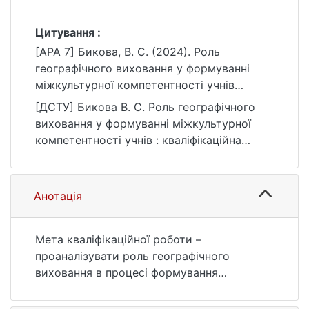
Цитування :
[APA 7] Бикова, В. С. (2024). Роль
географічного виховання у формуванні
міжкультурної компетентності учнів
[Бакалаврська робота, Київський
[ДСТУ] Бикова В. С. Роль географічного
національний університет імені Тараса
виховання у формуванні міжкультурної
Шевченка]. eKNUTSHIR.
компетентності учнів : кваліфікаційна
https://ir.library.knu.ua/handle/15071834/3106
робота бакалавра : 01 Освіта/Педагогіка /
наук. кер. П. О. Масляк. Київ, 2024. 78 с.
URL:
Анотація
https://ir.library.knu.ua/handle/15071834/3106
(дата звернення: 25.07.2026).
Мета кваліфікаційної роботи –
проаналізувати роль географічного
виховання в процесі формування
міжкультурної компетентності учнів на
уроках географії та в позаурочній