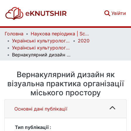
(c
Увійти
Головна
Наукова періодика | Scientific periodicals
Українські культурологічні студії | Ukrainian Cultural Studies
2020
Українські культурологічні студії. № 1 (6)
Вернакулярний дизайн як візуальна практика організації міського простору
Вернакулярний дизайн як
візуальна практика організації
міського простору
Основні дані публікації
Тип публікації :