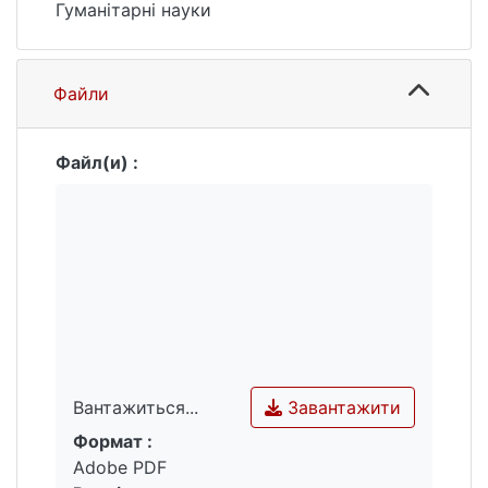
Гуманітарні науки
Файли
Файл(и) :
Завантажити
Вантажиться...
Формат :
Вантажиться...
Adobe PDF