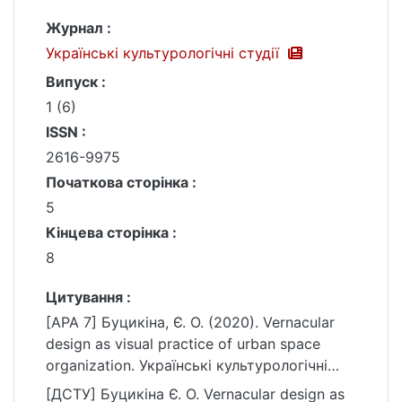
Журнал :
Українські культурологічні студії
Випуск :
1 (6)
ISSN :
2616-9975
Початкова сторінка :
5
Кінцева сторінка :
8
Цитування :
[APA 7] Буцикіна, Є. О. (2020). Vernacular
design as visual practice of urban space
organization. Українські культурологічні
студії, (1 (6)), 5–8.
[ДСТУ] Буцикіна Є. О. Vernacular design as