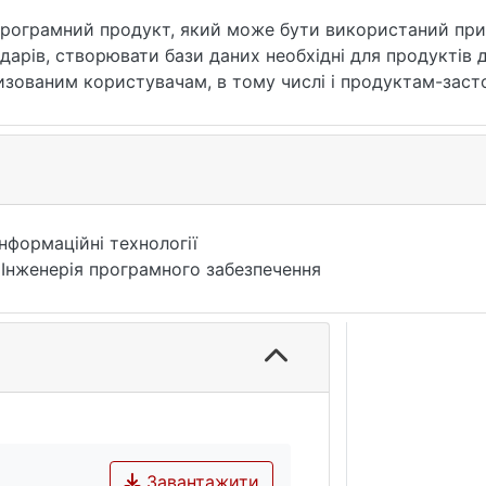
програмний продукт, який може бути використаний при 
арів, створювати бази даних необхідні для продуктів до
изованим користувачам, в тому числі і продуктам-зас
их серверах, відповідно до завантаження наявних сервер
Інформаційні технології
 Інженерія програмного забезпечення
Завантажити