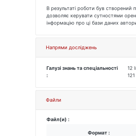
В результаті роботи був створений 
дозволяє керувати сутностями оренд
інформацію про ці бази даних автор
розподіляти нові бази даних на різн
Напрями досліджень
Галузі знань та спеціальності
12 
:
121
Файли
Файл(и) :
Формат :