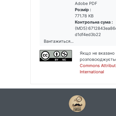
Adobe PDF
Розмір :
771.78 KB
Контрольна сума :
(MD5):6712843ea86
d1df4ed3b22
Вантажиться...
Вантажиться...
Якщо не вказано 
розповсюджуєтьс
Commons Attribut
International