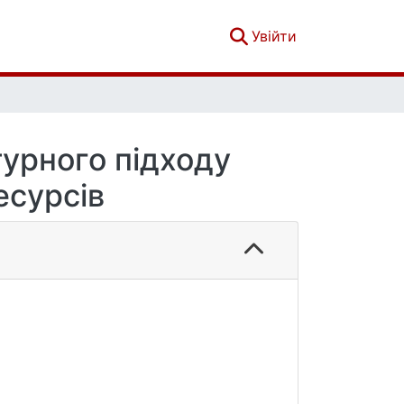
(current)
Увійти
турного підходу
есурсів