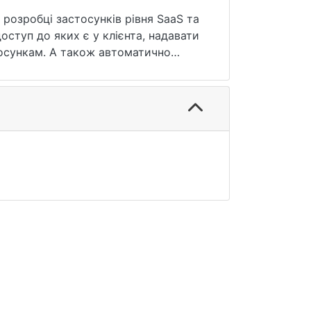
розробці застосунків рівня SaaS та
ступ до яких є у клієнта, надавати
тосункам. А також автоматично
ів-хостів баз даних.