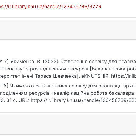
ps://ir.library.knu.ua/handle/123456789/3229
A 7] Якименко, В. (2022). Створення сервісу для реаліза
ltitenansy” з розподіленням ресурсів [Бакалаврська ро
верситет імені Тараса Шевченка]. eKNUTSHIR. https://ir.l
ТУ] Якименко В. Створення сервісу для реалізації архіт
поділенням ресурсів : кваліфікаційна робота бакалавра : 
2. 31 с. URL: https://ir.library.knu.ua/handle/123456789/3