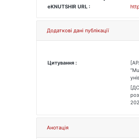
eKNUTSHIR URL :
htt
Додаткові дані публікації
Цитування :
[AP
“Mu
уні
[ДС
роз
202
Анотація