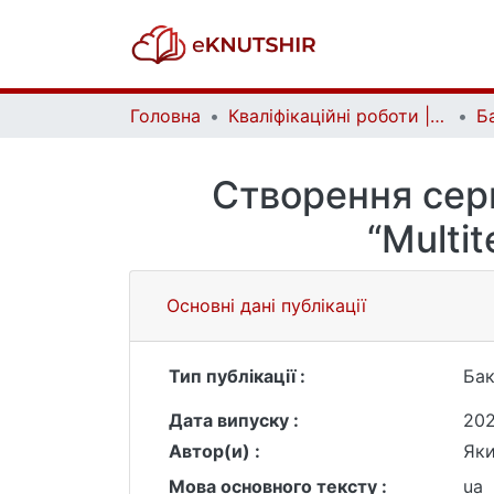
Головна
Кваліфікаційні роботи | Qualifying works
Створення серв
“Multi
Основні дані публікації
Тип публікації :
Бак
Дата випуску :
20
Автор(и) :
Яки
Мова основного тексту :
ua