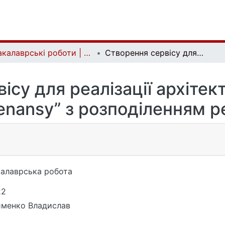
Бакалаврські роботи | Bachelor theses
Створення сервісу для реалізації архітектурного підходу “Multitenansy” з розподіленням ресурсів
ісу для реалізації архітек
tenansy” з розподіленням р
алаврська робота
22
менко Владислав