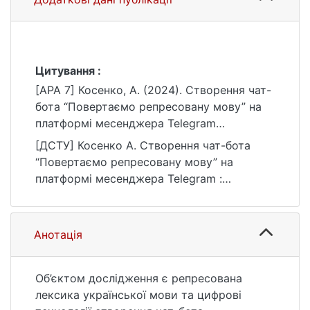
Цитування :
[APA 7] Косенко, А. (2024). Створення чат-
бота “Повертаємо репресовану мову” на
платформі месенджера Telegram
[Бакалаврська робота, Київський
[ДСТУ] Косенко А. Створення чат-бота
національний університет імені Тараса
“Повертаємо репресовану мову” на
Шевченка]. eKNUTSHIR.
платформі месенджера Telegram :
https://ir.library.knu.ua/handle/15071834/286
кваліфікаційна робота бакалавра : 035
0
Філологія / наук. кер. О. М. Зубань. Київ,
2024. 62 с. URL:
Анотація
https://ir.library.knu.ua/handle/15071834/286
0 (дата звернення: 25.07.2026).
Об’єктом дослідження є репресована
лексика української мови та цифрові