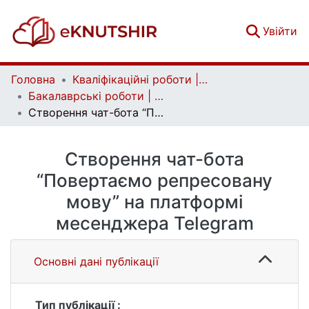
(c
Увійти
Головна
Кваліфікаційні роботи | Qualifying works
Бакалаврські роботи | Bachelor theses
Створення чат-бота “Повертаємо репресовану мову” на платформі месенджера Telegram
Створення чат-бота
“Повертаємо репресовану
мову” на платформі
месенджера Telegram
Основні дані публікації
Тип публікації :