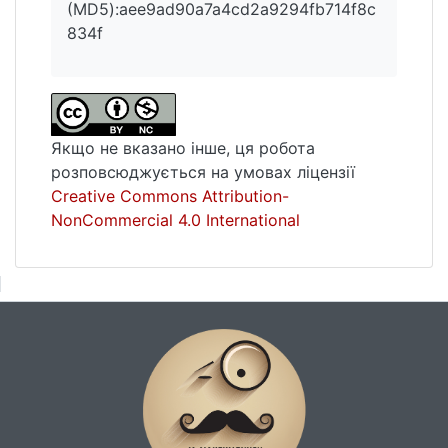
(MD5):aee9ad90a7a4cd2a9294fb714f8c
834f
Якщо не вказано інше, ця робота
розповсюджується на умовах ліцензії
Creative Commons Attribution-
NonCommercial 4.0 International