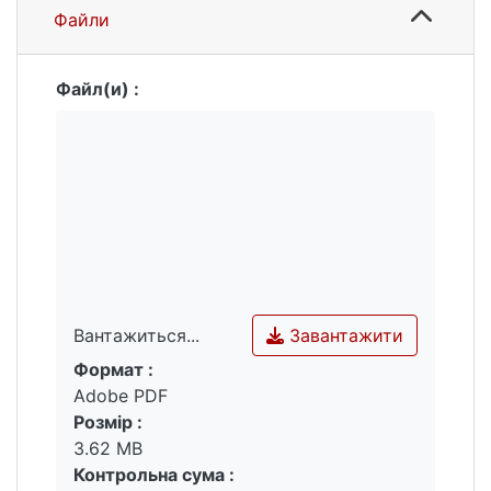
Файли
Файл(и) :
Завантажити
Вантажиться...
Формат :
Вантажиться...
Adobe PDF
Розмір :
3.62 MB
Контрольна сума :