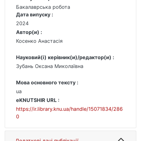
Бакалаврська робота
Дата випуску :
2024
Автор(и) :
Косенко Анастасія
Науковий(і) керівник(и)/редактор(и) :
Зубань Оксана Миколаївна
Мова основного тексту :
ua
eKNUTSHIR URL :
https://ir.library.knu.ua/handle/15071834/286
0
Додаткові дані публікації