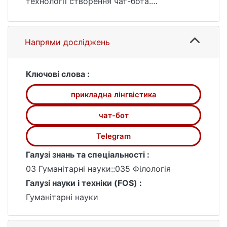
технології створення чат-бота.
Предметом дослідження є модель
цифрового текстового контенту діалогової
системи.
Напрями досліджень
Мета роботи - створити чат-бот у
месенджері Telegram, який виконує
функцію ідентифікації репресованої
Ключові слова :
лексики української мови.
прикладна лінгвістика
чат-бот
Telegram
Галузі знань та спеціальності :
03 Гуманітарні науки::035 Філологія
Галузі науки і техніки (FOS) :
Гуманітарні науки