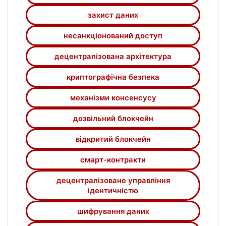
захист даних
несанкціонований доступ
децентралізована архітектура
криптографічна безпека
механізми консенсусу
дозвільний блокчейн
відкритий блокчейн
смарт-контракти
децентралізоване управління
ідентичністю
шифрування даних