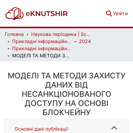
(c
Увійти
Головна
Наукова періодика | Scientific periodicals
Прикладні інформаційні системи та технології в цифровому суспільстві | Applied Information Systems and Technologies in the Digital Society
2024
Прикладні інформаційні системи та технології в цифровому суспільстві. Вип. 1(1)
МОДЕЛІ ТА МЕТОДИ ЗАХИСТУ ДАНИХ ВІД НЕСАНКЦІОНОВАНОГО ДОСТУПУ НА ОСНОВІ БЛОКЧЕЙНУ
МОДЕЛІ ТА МЕТОДИ ЗАХИСТУ
ДАНИХ ВІД
НЕСАНКЦІОНОВАНОГО
ДОСТУПУ НА ОСНОВІ
БЛОКЧЕЙНУ
Основні дані публікації