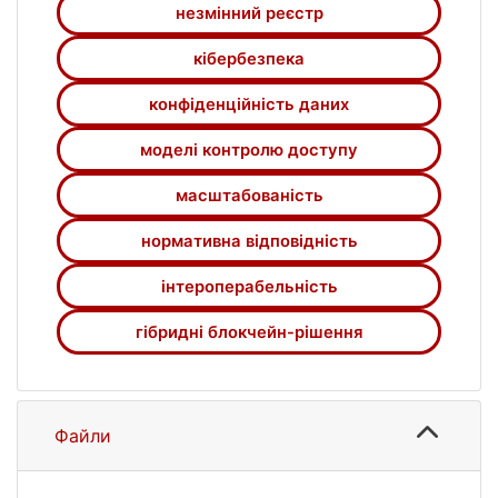
незмінний реєстр
кібербезпека
конфіденційність даних
моделі контролю доступу
масштабованість
нормативна відповідність
інтероперабельність
гібридні блокчейн-рішення
Файли