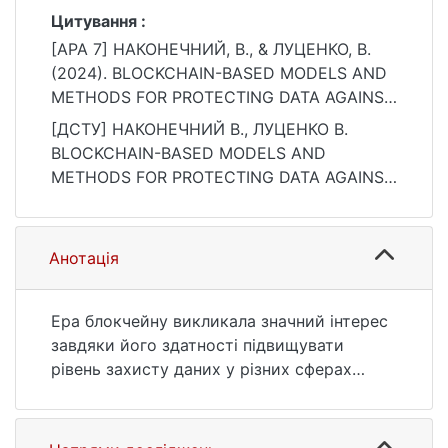
Цитування :
[APA 7] НАКОНЕЧНИЙ, В., & ЛУЦЕНКО, В.
(2024). BLOCKCHAIN-BASED MODELS AND
METHODS FOR PROTECTING DATA AGAINST
UNAUTHORIZED ACCESS. Прикладні
[ДСТУ] НАКОНЕЧНИЙ В., ЛУЦЕНКО В.
інформаційні системи та технології в
BLOCKCHAIN-BASED MODELS AND
цифровому суспільстві, 1(1), 433–439.
METHODS FOR PROTECTING DATA AGAINST
https://doi.org/10.17721/3041-
UNAUTHORIZED ACCESS. Прикладні
2323.2024.433-439
інформаційні системи та технології в
цифровому суспільстві. 2024. Vol. 1, no. 1. P.
Анотація
433—439. DOI: 10.17721/3041-
2323.2024.433-439 (date of access:
25.07.2026).
Ера блокчейну викликала значний інтерес
завдяки його здатності підвищувати
рівень захисту даних у різних сферах
застосування — від фінансових послуг до
охорони здоров'я. У статті розглянуто, як
блокчейн-орієнтовані моделі та методи