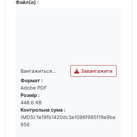
Файл(и) :
Завантажити
Вантажиться...
Формат :
Вантажиться...
Adobe PDF
Розмір :
448.6 KB
Контрольна сума :
(MD5):1e19fb1420dc3e1096f985f19e9ba
956