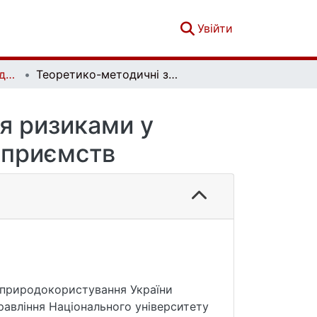
(current)
Увійти
Теоретичні та прикладні питання економіки. Випуск 2 (51)
Теоретико-методичні засади управління ризиками у зовнішньоекономічній діяльності підприємств
я ризиками у
ідприємств
і природокористування України
равління Національного університету