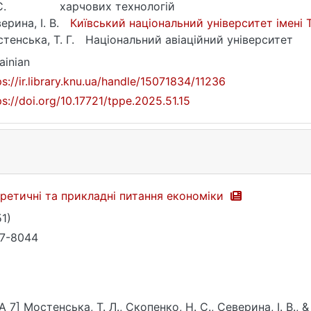
С.
харчових технологій
ерина, І. В.
Київський національний університет імені
тенська, Т. Г.
Національний авіаційний університет
ainian
ps://ir.library.knu.ua/handle/15071834/11236
ps://doi.org/10.17721/tppe.2025.51.15
ретичні та прикладні питання економіки
51)
7-8044
A 7] Мостенська, Т. Л., Скопенко, Н. С., Северина, І. В., 