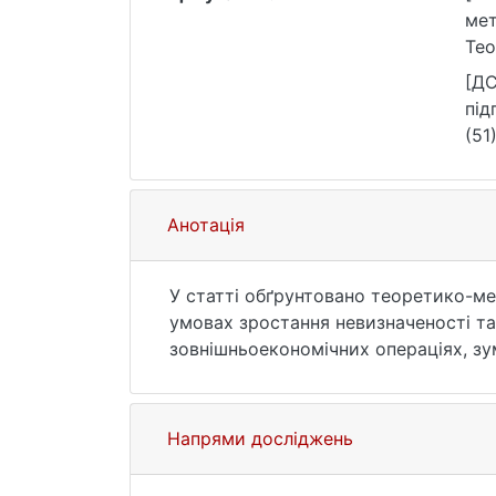
мет
Тео
htt
[ДС
під
(51
Анотація
У статті обґрунтовано теоретико-ме
умовах зростання невизначеності та
зовнішньоекономічних операціях, з
чинниками та нестабільністю світов
класичних концепцій мінімізації втр
реагування. Систематизовано основ
Напрями досліджень
окреслено можливості їх адаптації д
процесу управління ризиками, який в