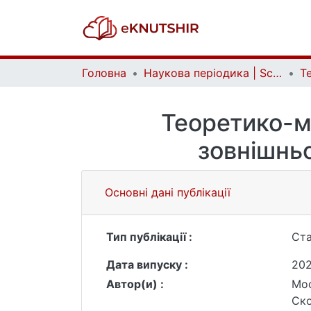
Головна
Наукова періодика | Scientific periodicals
Теоретико-м
зовнішньо
Основні дані публікації
Тип публікації :
Ста
Дата випуску :
20
Автор(и) :
Мос
Ско