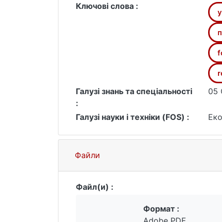
виокремленням етапів ідентифікації
Ключові слова :
у
та реактивного підходів до управлін
конкурентоспроможності й підтриман
п
формування системи управління ризи
системності, адаптивності та інтегр
f
дослідження мають прикладне значен
r
діяльності підприємств різних галуз
Галузі знань та спеціальності
05 
:
Галузі науки і техніки (FOS) :
Еко
Файли
Файл(и) :
Формат :
Adobe PDF