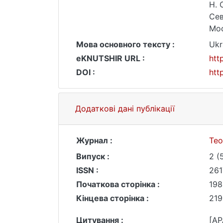
Н. 
Сев
Мос
Мова основного тексту :
Ukr
eKNUTSHIR URL :
htt
DOI :
htt
Додаткові дані публікації
Журнал :
Тео
Випуск :
2 (
ISSN :
261
Початкова сторінка :
198
Кінцева сторінка :
219
Цитування :
[AP