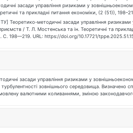
одичні засади управління ризиками у зовнішньоекономі
ретичні та прикладні питання економіки, (2 (51)), 198–21
ps://doi.org/10.17721/tppe.2025.51.15
ТУ] Теоретико-методичні засади управління ризиками у
приємств / Т. Л. Мостенська та ін. Теоретичні та прикл
). С. 198—219. URL: https://doi.org/10.17721/tppe.2025.51.
тодичні засади управління ризиками у зовнішньоеконом
 турбулентності зовнішнього середовища. Визначено сп
умовлену валютними коливаннями, зміною законодавчог
их ринків. Проаналізовано еволюцію наукових підходів 
ат до сучасних інтегрованих моделей, орієнтованих на с
ні принципи ризик-менеджменту відповідно до міжнарод
о специфіки зовнішньоекономічної діяльності українськ
ключає ідентифікацію, оцінювання, моніторинг та розро