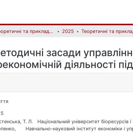
Теоретичні та прикладні питання економіки | Theoretical and Applied Issues of Economics
2025
етодичні засади управлінн
економічній діяльності п
ття
25
тенська, Т. Л.
Національний університет біоресурсів 
пенко,
Навчально-науковий інститут економіки і уп