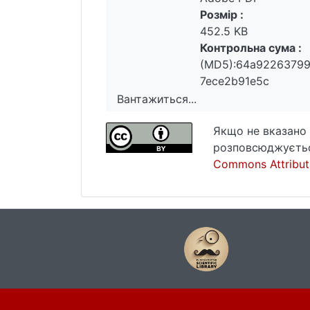
Розмір :
452.5 KB
Контрольна сума :
(MD5):64a9226379
7ece2b91e5c
Вантажиться...
Вантажиться...
Якщо не вказано 
розповсюджуєтьс
Commons Attributi