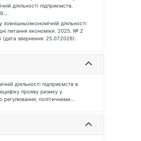
чній діяльності підприємств.
9.
 зовнішньоекономічній діяльності
адні питання економіки. 2025. № 2
15 (дата звернення: 25.07.2026).
ічній діяльності підприємств в
ецифіку прояву ризику у
о регулювання, політичними
до управління ризиками — від
тратегічну стійкість і проактивне
ного стандарту ISO 31000:2018 та
их підприємств. Узагальнено зміст
блення заходів реагування, із