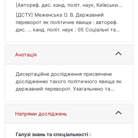
[Автореф. дис. канд. політ. наук, Київський
національний університет імені Тараса
[ДСТУ] Меженська О. В. Державний
Шевченка]. eKNUTSHIR.
переворот як політичне явище : автореф.
https://ir.library.knu.ua/handle/123456789/47
дис. … канд. політ. наук : 05 Соціальні та
48
поведінкові науки. Київ, 2017. 24 с. URL:
https://ir.library.knu.ua/handle/123456789/47
48 (дата звернення: 25.07.2026).
Анотація
Дисертаційне дослідження присвячене
дослідженню такого політичного явища як
державний переворот. Узагальнено та
систематизовано наукові праці в яких
дослідники, від античності до сьогодення,
розглядають питання захоплення та зміни
Напрями досліджень
влади в державі. Висвітлено еволюцію
політичної думки щодо державного
перевороту як способу боротьби за владу
Галузі знань та спеціальності :