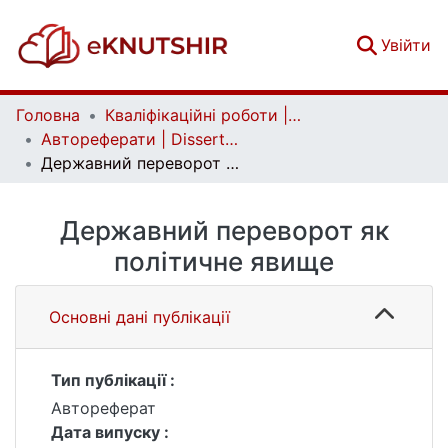
(c
Увійти
Головна
Кваліфікаційні роботи | Qualifying works
Автореферати | Dissertation abstract
Державний переворот як політичне явище
Державний переворот як
політичне явище
Основні дані публікації
Тип публікації :
Автореферат
Дата випуску :