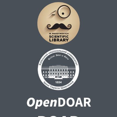
Ключові слова : державний переворот,
двірцевий переворот, військовий
переворот, бунт, змова, заколот, путч,
пронунсіаменто, захоплення влади,
революція, політичне насилля, політичний
конфлікт, політичне явище.