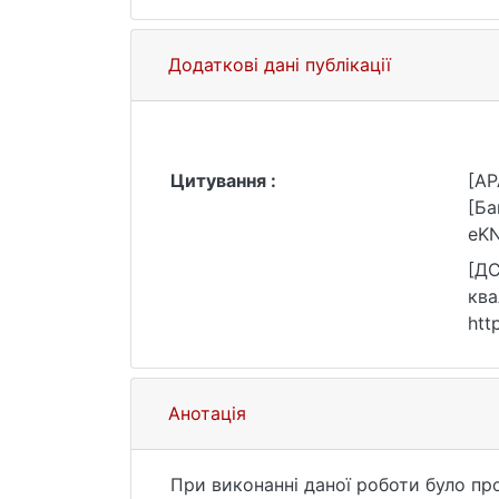
Додаткові дані публікації
Цитування :
[AP
[Ба
eKN
[ДС
ква
htt
Анотація
При виконанні даної роботи було проведено аналітичних огляд існуючих рішень, а саме три типи алгоритмів для токенізації.