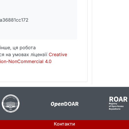
a36881cc172
інше, ця робота
я на умовах ліцензії
Creative
ion-NonCommercial 4.0
Контакти