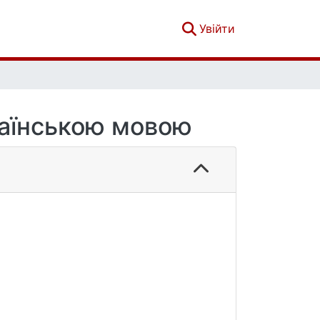
(current)
Увійти
раїнською мовою