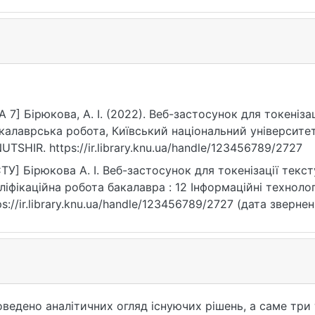
A 7] Бірюкова, А. І. (2022). Веб-застосунок для токеніз
калаврська робота, Київський національний університет
UTSHIR. https://ir.library.knu.ua/handle/123456789/2727
ТУ] Бірюкова А. І. Веб-застосунок для токенізації текс
ліфікаційна робота бакалавра : 12 Інформаційні технології
ps://ir.library.knu.ua/handle/123456789/2727 (дата звернен