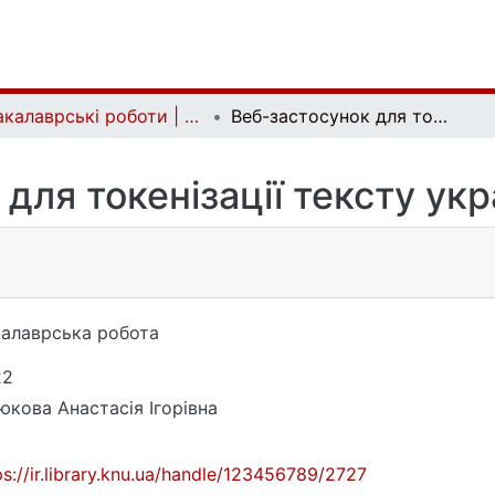
Бакалаврські роботи | Bachelor theses
Веб-застосунок для токенізації тексту українською мовою
 для токенізації тексту ук
алаврська робота
22
юкова Анастасія Ігорівна
ps://ir.library.knu.ua/handle/123456789/2727