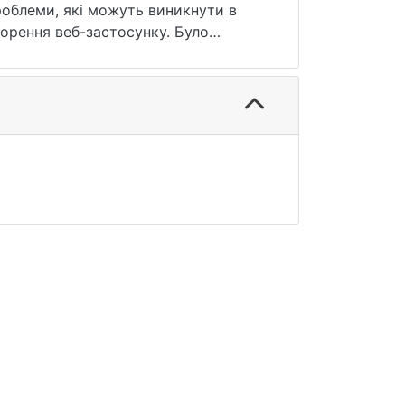
роблеми, які можуть виникнути в
ння веб-застосунку. Було
 було продемонстровано роботу веб-
своє практичне застосування як
ожна
 результаті можна створити великий
а.