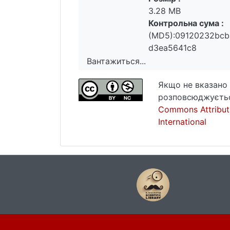
3.28 MB
Контрольна сума :
(MD5):09120232bcb
d3ea5641c8
Вантажиться...
Вантажиться...
Якщо не вказано 
розповсюджуєтьс
Commons Attribut
International