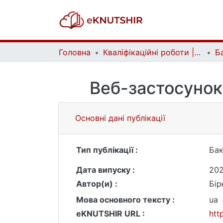
Головна
Кваліфікаційні роботи | Qualifying works
Веб-застосунок
Основні дані публікації
Тип публікації :
Бак
Дата випуску :
20
Автор(и) :
Бір
Мова основного тексту :
ua
eKNUTSHIR URL :
htt