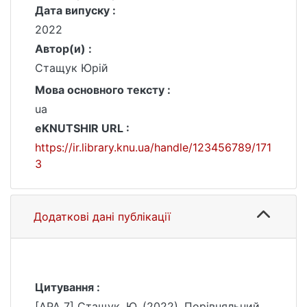
Дата випуску :
2022
Автор(и) :
Стащук Юрій
Мова основного тексту :
ua
eKNUTSHIR URL :
https://ir.library.knu.ua/handle/123456789/171
3
Додаткові дані публікації
Цитування :
[APA 7] Стащук, Ю. (2022). Порівняльний