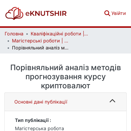
(c
Увійти
Головна
Кваліфікаційні роботи | Qualifying works
Магістерські роботи | Master's theses
Порівняльний аналіз методів прогнозування курсу криптовалют
Порівняльний аналіз методів
прогнозування курсу
криптовалют
Основні дані публікації
Тип публікації :
Магістерська робота