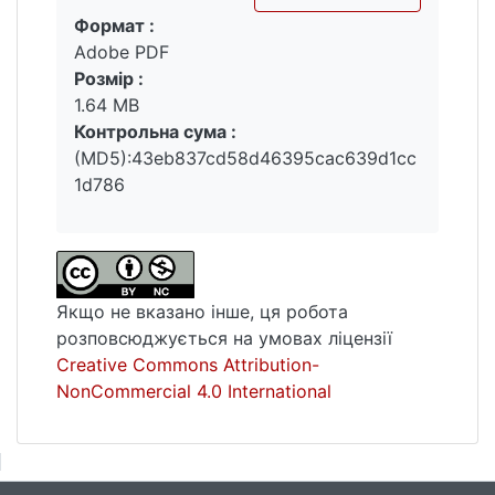
Формат :
Вантажиться...
Adobe PDF
Розмір :
1.64 MB
Контрольна сума :
(MD5):43eb837cd58d46395cac639d1cc
1d786
Якщо не вказано інше, ця робота
розповсюджується на умовах ліцензії
Creative Commons Attribution-
NonCommercial 4.0 International