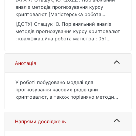
аналіз методів прогнозування курсу
криптовалют [Магістерська робота,
Київський національний університет імені
[ДСТУ] Стащук Ю. Порівняльний аналіз
Тараса Шевченка]. eKNUTSHIR.
методів прогнозування курсу криптовалют
https://ir.library.knu.ua/handle/123456789/171
: кваліфікаційна робота магістра : 051
3
Економіка. Київ, 2022. URL:
https://ir.library.knu.ua/handle/123456789/171
3 (дата звернення: 25.07.2026).
Анотація
У роботі побудовано моделі для
прогнозування часових рядів ціни
криптовалют, а також порівняно методи
прогнозу ціни на ринку криптовалют.
Напрями досліджень