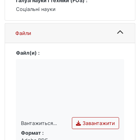
Галузі науки і техніки (FOS) :
Соціальні науки
Файли
Файл(и) :
Завантажити
Вантажиться...
Формат :
Вантажиться...