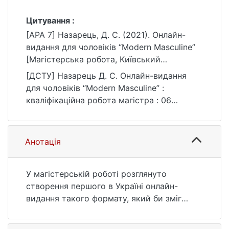
Цитування :
[APA 7] Назарець, Д. С. (2021). Онлайн-
видання для чоловіків “Мodern Мasculine”
[Магістерська робота, Київський
національний університет імені Тараса
[ДСТУ] Назарець Д. С. Онлайн-видання
Шевченка]. eKNUTSHIR.
для чоловіків “Мodern Мasculine” :
https://ir.library.knu.ua/handle/123456789/10
кваліфікаційна робота магістра : 06
35
Журналістика / наук. кер. Н. М. Іщук. Київ,
2021. 32 с. URL:
https://ir.library.knu.ua/handle/123456789/10
Анотація
35 (дата звернення: 25.07.2026).
У магістерській роботі розглянуто
створення першого в Україні онлайн-
видання такого формату, який би зміг
розвінчати міфи про те, що чоловіче
видання – це набір фото напівоголених