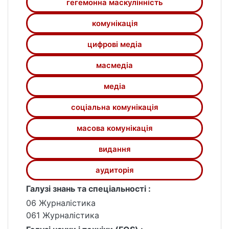
гегемонна маскулінність
комунікація
цифрові медіа
масмедіа
медіа
соціальна комунікація
масова комунікація
видання
аудиторія
Галузі знань та спеціальності :
06 Журналістика
061 Журналістика