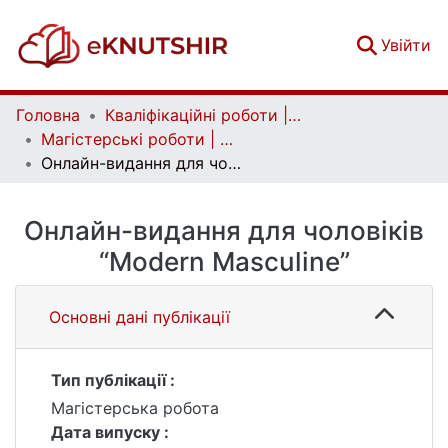
(c
Увійти
Головна
Кваліфікаційні роботи | Qualifying works
Магістерські роботи | Master's theses
Онлайн-видання для чоловіків “Мodern Мasculine”
Онлайн-видання для чоловіків
“Мodern Мasculine”
Основні дані публікації
Тип публікації :
Магістерська робота
Дата випуску :