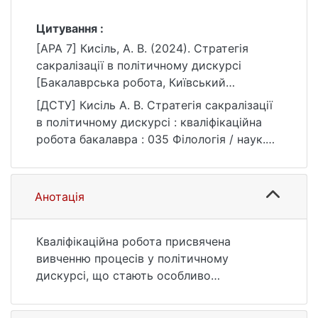
Цитування :
[APA 7] Кисіль, А. В. (2024). Стратегія
сакралізації в політичному дискурсі
[Бакалаврська робота, Київський
національний університет імені Тараса
[ДСТУ] Кисіль А. В. Стратегія сакралізації
Шевченка]. eKNUTSHIR.
в політичному дискурсі : кваліфікаційна
https://ir.library.knu.ua/handle/15071834/290
робота бакалавра : 035 Філологія / наук.
2
кер. О. А. Гапченко. Київ, 2024. 207 с. URL:
https://ir.library.knu.ua/handle/15071834/290
2 (дата звернення: 25.07.2026).
Анотація
Кваліфікаційна робота присвячена
вивченню процесів у політичному
дискурсі, що стають особливо
актуальними під час гібридної війни, коли
політична комунікація набуває рис