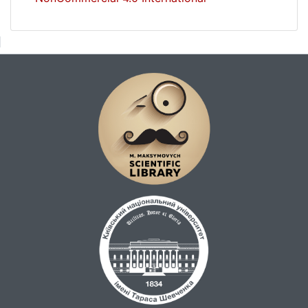
й Сполучених Штатах Америки.
Дослідження були зорієнтовані на
розкриття засад формування сакральних
стратегій у політичному дискурсі в умовах
гібридної війни. Метод контент-аналізу
дозволив виділити кластери стратегічних
маркерів.
Проведений контент-аналіз інавгураційних
промов визначив уплив суспільних
сакральних архетипів на політичну думку
в середині країни. Дослідження показали,
що в промовах американських
президентів простежується стабільність і
правонаступність політичного дискурсу.
На відміну від політиків США промови
українських президентів демонструють
залежність політичної комунікації від
уподобань конкретних політиків.
Будь-яка влада, у тому числі політична,