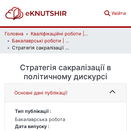
(c
Увійти
Головна
Кваліфікаційні роботи | Qualifying works
Бакалаврські роботи | Bachelor theses
Стратегія сакралізації в політичному дискурсі
Стратегія сакралізації в
політичному дискурсі
Основні дані публікації
Тип публікації :
Бакалаврська робота
Дата випуску :