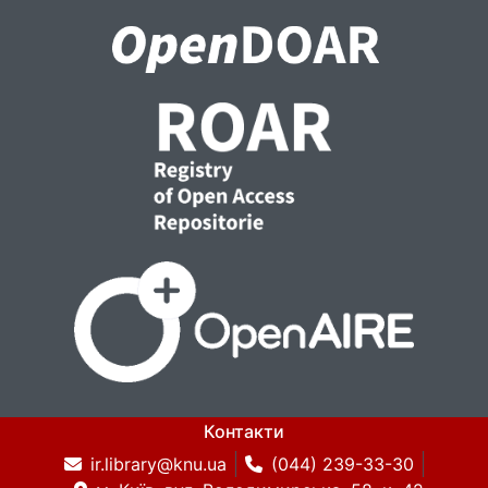
тримається на можливостях упливу, на
керуванні виборцями різних політичних
поглядів і вподобань. Усе це базується на
комунікації. Політична комунікація стала
дуже важливою, особливо зараз, коли
класичні війни відходять на другий план, а
гібридний інформаційний фронт вийшов на
передній край.
Контакти
ir.library@knu.ua
(044) 239-33-30