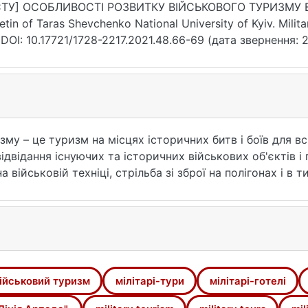
ТУ] ОСОБЛИВОСТІ РОЗВИТКУ ВІЙСЬКОВОГО ТУРИЗМУ В УК
letin of Taras Shevchenko National University of Kyiv. Milit
 DOI: 10.17721/1728-2217.2021.48.66-69 (дата звернення: 2
му – це туризм на місцях історичних битв і боїв для вс
 відвідання існуючих та історичних військових об'єктів і
а військовій техніці, стрільба зі зброї на полігонах і в
х як глядачі, тобто – це military tour, яким також можн
уковці виділяють декілька класифікацій, підвидів війсь
уризм. Існує й інша класифікація поділу військового ту
йськово-історичні реконструкції бойових дій, нелегаль
ходом військовий туризм варто поділяти з урахуванням 
сту самої подорожі, на три функціональні групи: військ
ійськовий туризм
мілітарі-тури
мілітарі-готелі
м. Ресурсну базу військового туризму в Україні предст
зацтва, а також Першої і Другої світових воєн, період