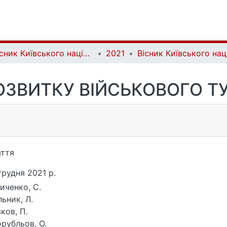
Вісник Київського національного університету імені Тараса Шевченка. Військово-спеціальні науки | Bulletin of Taras Shevchenko National University of Kyiv. Military-special sciences
2021
ЗВИТКУ ВІЙСЬКОВОГО ТУ
ття
грудня 2021 р.
иченко, С.
ьник, Л.
ков, П.
рубльов, О.