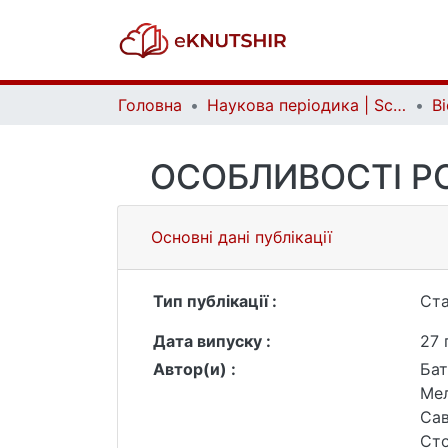
Головна
Наукова періодика | Scientific periodicals
ОСОБЛИВОСТІ РО
Основні дані публікації
Тип публікації :
Ста
Дата випуску :
27 
Автор(и) :
Бат
Мел
Сав
Сто