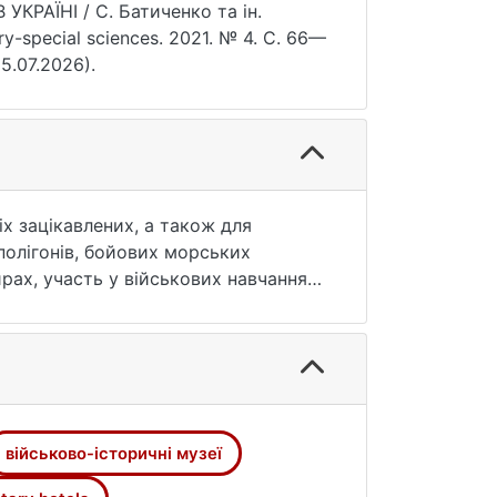
РАЇНІ / С. Батиченко та ін.
ary-special sciences. 2021. № 4. С. 66—
5.07.2026).
іх зацікавлених, а також для
 полігонів, бойових морських
 тирах, участь у військових навчаннях
а вважати і тур на відвідання
кового туризму: військово-
ризму на військово-пізнавальний,
ні тури безпосередньо в зону
мети та ціннісних орієнтацій
ово-історичний туризм, мілітарі-
військово-історичні музеї
авлено об'єктами історико-
у Українських визвольних змагань