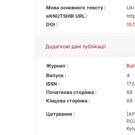
Мова основного тексту :
Ukr
eKNUTSHIR URL :
htt
DOI :
10.
Додаткові дані публікації
Журнал :
Bul
Випуск :
4
ISSN :
172
Початкова сторінка :
66
Кінцева сторінка :
69
Цитування :
[AP
РОЗ
Kyi