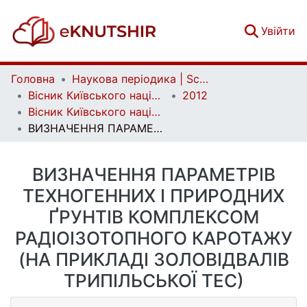
(c
Увійти
Головна
Наукова періодика | Scientific periodicals
Вісник Київського національного університету імені Тараса Шевченка. Геологія | Visnyk of Taras Shevchenko National University of Kyiv. Geology
2012
Вісник Київського національного університету імені Тараса Шевченка. Геологія. Вип. 56
ВИЗНАЧЕННЯ ПАРАМЕТРІВ ТЕХНОГЕННИХ І ПРИРОДНИХ ҐРУНТІВ КОМПЛЕКСОМ РАДІОІЗОТОПНОГО КАРОТАЖУ (НА ПРИКЛАДІ ЗОЛОВІДВАЛІВ ТРИПІЛЬСЬКОЇ ТЕС)
ВИЗНАЧЕННЯ ПАРАМЕТРІВ
ТЕХНОГЕННИХ І ПРИРОДНИХ
ҐРУНТІВ КОМПЛЕКСОМ
РАДІОІЗОТОПНОГО КАРОТАЖУ
(НА ПРИКЛАДІ ЗОЛОВІДВАЛІВ
ТРИПІЛЬСЬКОЇ ТЕС)