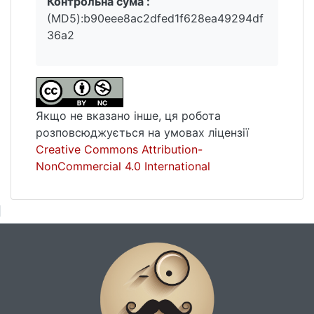
Контрольна сума :
(MD5):b90eee8ac2dfed1f628ea49294df
36a2
Якщо не вказано інше, ця робота
розповсюджується на умовах ліцензії
Creative Commons Attribution-
NonCommercial 4.0 International