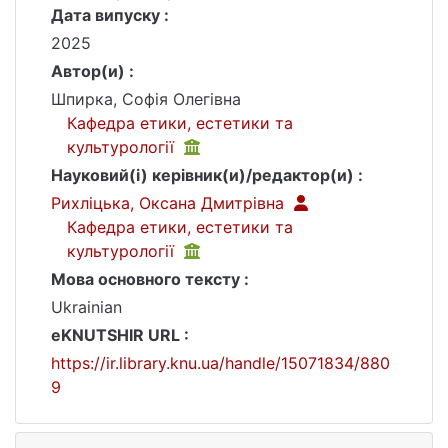
Дата випуску :
2025
Автор(и) :
Шпирка, Софія Олегівна
Кафедра етики, естетики та
культурології
Науковий(і) керівник(и)/редактор(и) :
Рихліцька, Оксана Дмитрівна
Кафедра етики, естетики та
культурології
Мова основного тексту :
Ukrainian
eKNUTSHIR URL :
https://ir.library.knu.ua/handle/15071834/880
9