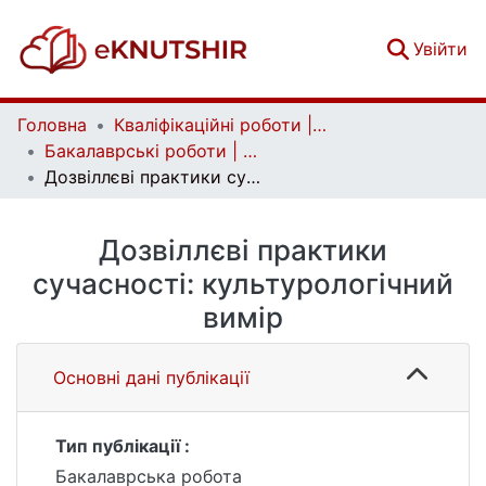
(c
Увійти
Головна
Кваліфікаційні роботи | Qualifying works
Бакалаврські роботи | Bachelor theses
Дозвіллєві практики сучасності: культурологічний вимір
Дозвіллєві практики
сучасності: культурологічний
вимір
Основні дані публікації
Тип публікації :
Бакалаврська робота