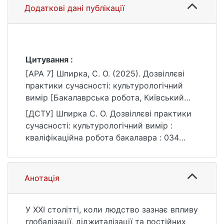
Додаткові дані публікації
Цитування :
[APA 7] Шпирка, С. О. (2025). Дозвіллєві
практики сучасності: культурологічний
вимір [Бакалаврська робота, Київський
національний університет імені Тараса
[ДСТУ] Шпирка С. О. Дозвіллєві практики
Шевченка]. eKNUTSHIR.
сучасності: культурологічний вимір :
https://ir.library.knu.ua/handle/15071834/880
кваліфікаційна робота бакалавра : 034
9
Культурологія / наук. кер. О. Д. Рихліцька.
Київ, 2025. 60 с. URL:
https://ir.library.knu.ua/handle/15071834/880
Анотація
9 (дата звернення: 25.07.2026).
У ХХІ столітті, коли людство зазнає впливу
глобалізації, діджиталізації та постійних