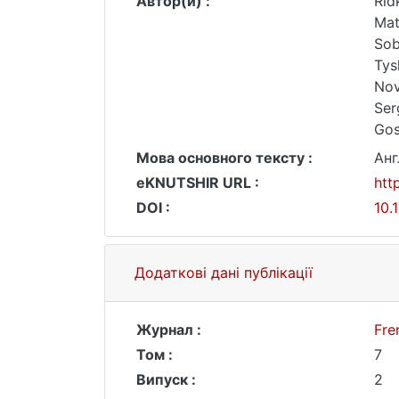
Автор(и) :
Rid
Mat
Sob
Tys
Nov
Ser
Gos
Мова основного тексту :
Анг
eKNUTSHIR URL :
htt
DOI :
10.
Додаткові дані публікації
Журнал :
Fre
Том :
7
Випуск :
2