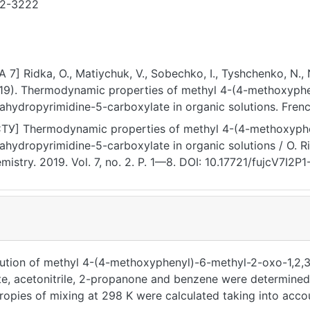
2-3222
A 7] Ridka, O., Matiychuk, V., Sobechko, I., Tyshchenko, N.,
19). Thermodynamic properties of methyl 4-(4-methoxyphe
rahydropyrimidine-5-carboxylate in organic solutions. Frenc
. https://doi.org/10.17721/fujcV7I2P1-8
ТУ] Thermodynamic properties of methyl 4-(4-methoxyphe
rahydropyrimidine-5-carboxylate in organic solutions / O. Ri
mistry. 2019. Vol. 7, no. 2. P. 1—8. DOI: 10.17721/fujcV7I2P
lution of methyl 4-(4-methoxyphenyl)-6-methyl-2-oxo-1,2,
ate, acetonitrile, 2-propanone and benzene were determin
ntropies of mixing at 298 K were calculated taking into acco