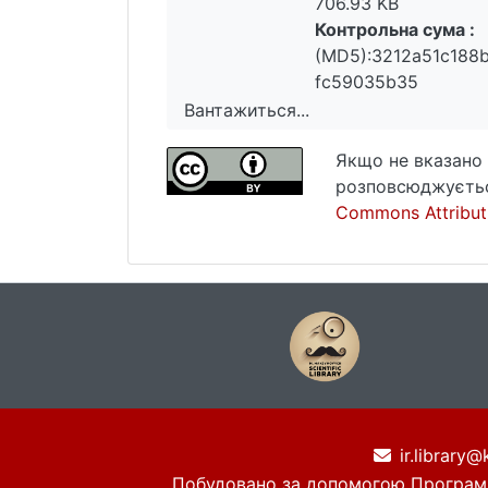
706.93 KB
Контрольна сума :
(MD5):3212a51c188
fc59035b35
Вантажиться...
Вантажиться...
Якщо не вказано 
розповсюджуєтьс
Commons Attributi
ir.library@
Побудовано за допомогою
Програм