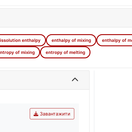
thermal analysis.The influence of the solvent on the solubi
f mixing values was shown.
issolution enthalpy
enthalpy of mixing
enthalpy of m
ntropy of mixing
entropy of melting
Завантажити