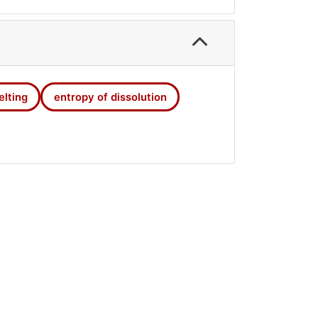
lity of the compound and on the
elting
entropy of dissolution