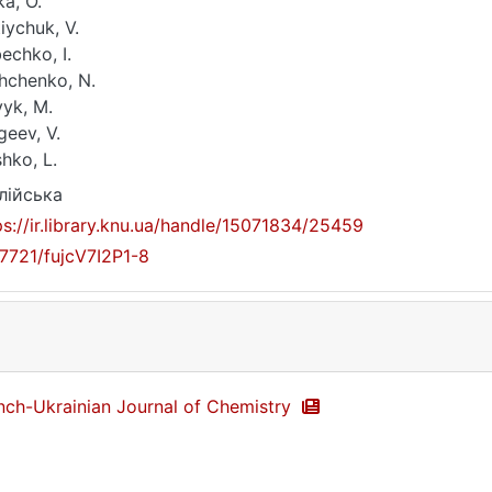
ka, O.
iychuk, V.
echko, I.
hchenko, N.
yk, M.
geev, V.
hko, L.
лійська
ps://ir.library.knu.ua/handle/15071834/25459
17721/fujcV7I2P1-8
nch-Ukrainian Journal of Chemistry