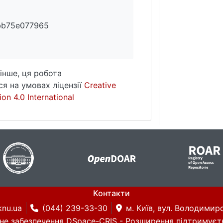
bb75e077965
інше, ця робота
я на умовах ліцензії
Creative
on 4.0 International
Контакти
knu.ua
(044) 239-33-30
м. Київ, вул. Володимирс
не забезпечення DSpace-CRIS
- Розширення підтримуєт