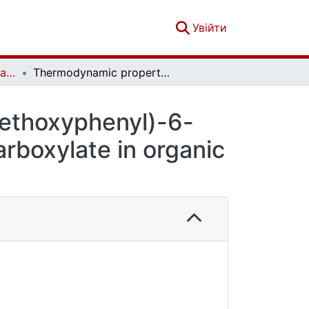
(current)
Увійти
French-Ukrainian Journal of Chemistry. Vol. 7 No. 2
Thermodynamic properties of methyl 4-(4-methoxyphenyl)-6-methyl-2-oxo-1,2,3,4-tetrahydropyrimidine-5-carboxylate in organic solutions
ethoxyphenyl)-6-
rboxylate in organic