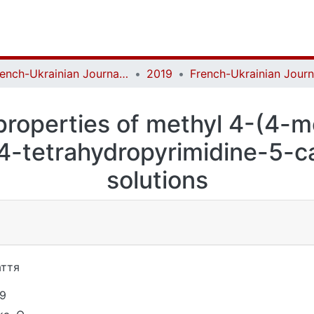
French-Ukrainian Journal of Chemistry
2019
roperties of methyl 4-(4-m
4-tetrahydropyrimidine-5-ca
solutions
ття
9