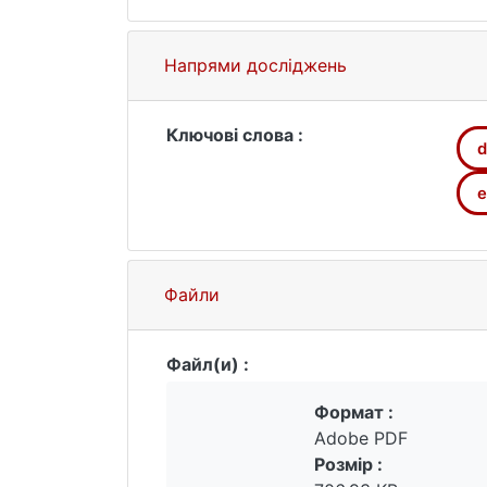
compound, determined via differential 
corresponding enthalpy and entropy o
Напрями досліджень
Ключові слова :
d
e
Файли
Файл(и) :
Формат :
Adobe PDF
Розмір :