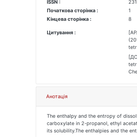
ISSN :
231
Початкова сторінка :
1
Кінцева сторінка :
8
Цитування :
[AP
(20
tet
1–8
[ДС
tet
Che
Анотація
The enthalpy and the entropy of disso
carboxylate in 2-propanol, ethyl acet
its solubility.The enthalpies and the e