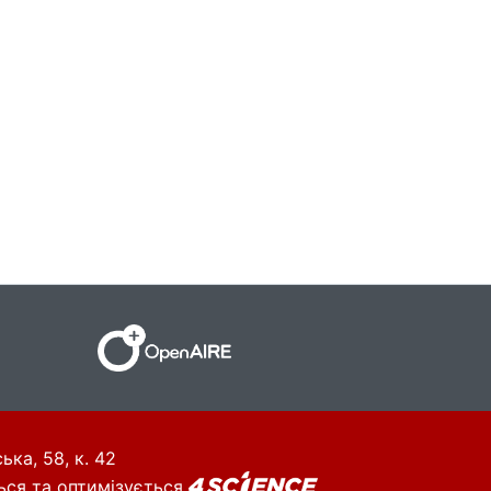
ька, 58, к. 42
ься та оптимізується